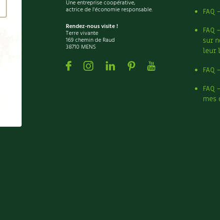
Une entreprise coopérative,
actrice de l'économie responsable.
FAQ 
Rendez-nous visite !
FAQ 
Terre vivante
169 chemin de Raud
sur n
38710 MENS
leur 
Facebook
Instagram
Linkedin
Pinterest
Youtube
FAQ 
FAQ 
mes 