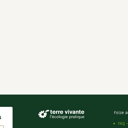
Foire a
s
FAQ 