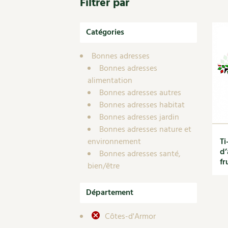
Filtrer par
Nouvelles sur le jardin et l’écologie
Biodiversité
Co
Jardiner en ville
Autonomie, bricolage
Ma
Ornement et aménagement du jardin
Catégories
Prenez-en de la graine !
Én
Bricolages au jardin
Ge
Outils et ustensiles du jardin
Bonnes adresses
Les chroniques de Marie
Bonnes adresses
En
Biodiversité
alimentation
Dé
Ravageurs et maladies au jardin
Bonnes adresses autres
Petit élevage
Bonnes adresses habitat
Bonnes adresses jardin
Bonnes adresses nature et
environnement
Ti
d’
Bonnes adresses santé,
fr
bien/être
Département
Côtes-d'Armor