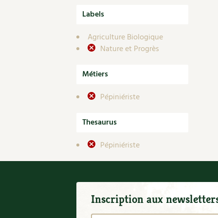
Labels
Agriculture Biologique
Nature et Progrès
Métiers
Pépiniériste
Thesaurus
Pépiniériste
Inscription aux newsletter