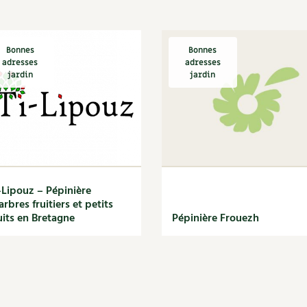
Autonomie
NOUVEAUTÉ
nception et gros oeuvre
tériaux écologiques
Société, engagement
Enfants
Feuilleter l
ergie
Bonnes
Bonnes
adresses
adresses
stion de l’eau
jardin
jardin
Actions pour la planète
tretien de la maison
coration et petit bricolage
-Lipouz – Pépinière
arbres fruitiers et petits
uits en Bretagne
Pépinière Frouezh