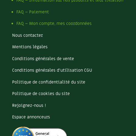
FAQ – Information sur nos produits et leur livraison
Les plantes et leurs vertus
FAQ – Paiement
Soins et cosmétiques au naturel
FAQ – Mon compte, mes coordonnées
Société et alternatives
Nous contacter
Vivre l’écologie
Mentions légales
Protéger la nature
Conditions générales de vente
Conditions générales d’utilisation CGU
Autonomie
Politique de confidentialité du site
Enfants
Politique de cookies du site
Actions pour la planète
Rejoignez-nous !
Les 4 saisons
Espace annonceurs
Archives