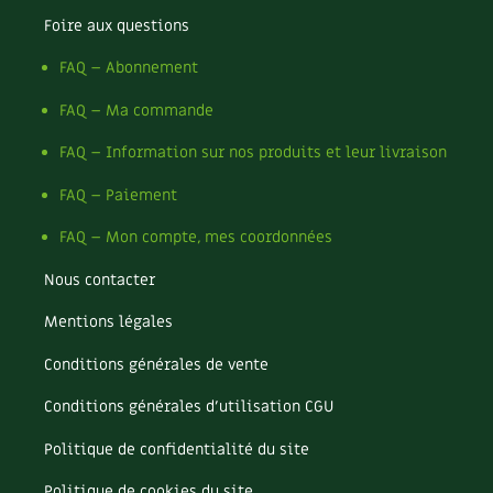
Foire aux questions
Recettes végétariennes et vegan
Trucs & astuces
FAQ – Abonnement
Habitat écologique
Expés
FAQ – Ma commande
Conception et gros oeuvre
Trocs & petites annonces
FAQ – Information sur nos produits et leur livraison
Matériaux écologiques
Appels à témoignage
FAQ – Paiement
FAQ – Mon compte, mes coordonnées
Énergie
Bonnes adresses
Nous contacter
Gestion de l’eau
Liste des pépiniéristes
Mentions légales
Entretien de la maison
Mieux consommer
Conditions générales de vente
Décoration et petit bricolage
Conditions générales d’utilisation CGU
Santé et bien-être
Politique de confidentialité du site
Politique de cookies du site