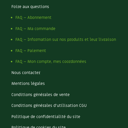
Foire aux questions
Recettes végétariennes et vegan
Trucs & astuces
FAQ – Abonnement
Habitat écologique
Expés
FAQ – Ma commande
Conception et gros oeuvre
Trocs & petites annonces
FAQ – Information sur nos produits et leur livraison
Matériaux écologiques
Appels à témoignage
FAQ – Paiement
FAQ – Mon compte, mes coordonnées
Énergie
Bonnes adresses
Nous contacter
Gestion de l’eau
Liste des pépiniéristes
Mentions légales
Entretien de la maison
Mieux consommer
Conditions générales de vente
Décoration et petit bricolage
Conditions générales d’utilisation CGU
Santé et bien-être
Politique de confidentialité du site
Politique de cookies du site