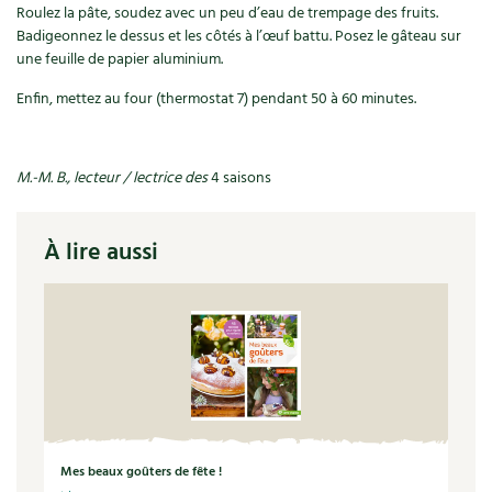
Roulez la pâte, soudez avec un peu d’eau de trempage des fruits.
Recettes végétariennes et vegan
Badigeonnez le dessus et les côtés à l’œuf battu. Posez le gâteau sur
Trucs & astuces
une feuille de papier aluminium.
Habitat écologique
Expés
Enfin, mettez au four (thermostat 7) pendant 50 à 60 minutes.
Conception et gros oeuvre
Trocs & petites annonces
M.-M. B., lecteur / lectrice des
4 saisons
Matériaux écologiques
Appels à témoignage
Énergie
Bonnes adresses
À lire aussi
Gestion de l’eau
Liste des pépiniéristes
Entretien de la maison
Mieux consommer
Décoration et petit bricolage
Santé et bien-être
Mes beaux goûters de fête !