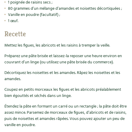
Accès
1 poignée de raisins secs ;
Bricolages au jardin
Les chroniques de Marie
80 grammes d’un mélange d’amandes et noisettes décortiquées ;
Cuisine saine
Le magazine
Les 4 saisons
Vanille en poudre (facultatif) ;
Séjourner en Trièves
Outils et ustensiles du jardin
Forums
1 œuf.
Manger bio
Stages
Nous contacter
Biodiversité
Jardin bio
Recette
Cures, régimes
Cartes cadeau
Ravageurs et maladies au jardin
Habitat écologique
Mettez les figues, les abricots et les raisins à tremper la veille.
Dessert, Boulangerie
Préparez une pâte brisée et laissez-la reposer une heure environ en
Petit élevage
Cuisine saine
couvrant d’un linge (ou utilisez une pâte brisée du commerce).
Techniques, conservation, organisation
Cuisine saine
Soins naturels
Décortiquez les noisettes et les amandes. Râpez les noisettes et les
amandes.
Agenda, calendrier
Alimentation et nutrition
Société et alternatives
Coupez en petits morceaux les figues et les abricots préalablement
NOUVEAUTÉS
bien égouttés et séchés dans un linge.
Recettes de printemps
Les 4 saisons
& vous
Étendez la pâte en formant un carré ou un rectangle ; la pâte doit être
Feuilleter le catalogue
assez mince. Parsemez de morceaux de figues, d’abricots et de raisins,
Recettes par type de plat
Questions à la rédaction
puis de noisettes et amandes râpées. Vous pouvez ajouter un peu de
vanille en poudre.
Recettes sans gluten
Entre abonné·es