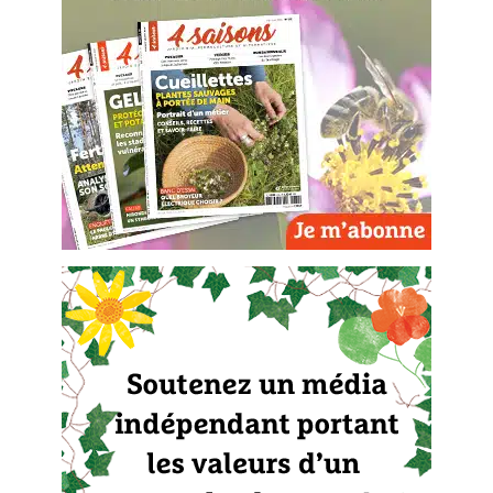
Carnets de saison
Compléments
Dossier
4 saisons
Actualités
Vidéos et podcasts
Conseils vidéo des
4 saisons
Secrets d’abonné
Tous au jardin ! avec Pascal
La vie secrète du jardin