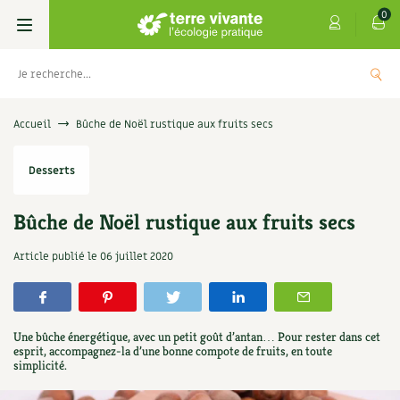
0
Livres
Accueil
Bûche de Noël rustique aux fruits secs
Permaculture, Jardin bio
Les 4 saisons
Desserts
Potager
S’abonner
Boutique
Bûche de Noël rustique aux fruits secs
Techniques de jardinage
Se réabonner
Graines, semences
Cartes cadeau
Article publié le
06 juillet 2020
s
Don pour soutenir Terre vivante
Verger, arbres
Offrir un abonnement
Potagères
Centre Terre vivante
+
AJOUTE
5,00
€
TER
Petit élevage
Les numéros
Aromatiques
Une bûche énergétique, avec un petit goût d’antan… Pour rester dans cet
Découvrir le Centre
Infos & conseils
esprit, accompagnez-la d’une bonne compote de fruits, en toute
simplicité.
Aménagement jardin
4 saisons
Florales
Visiter en famille, entre amis
Jardin bio
Parole libre