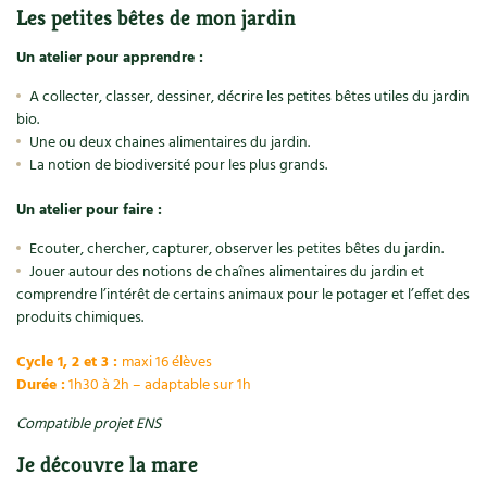
Les petites bêtes de mon jardin
Carnets de saison
Un atelier pour apprendre :
Compléments
A collecter, classer, dessiner, décrire les petites bêtes utiles du jardin
bio.
Dossier
4 saisons
Une ou deux chaines alimentaires du jardin.
La notion de biodiversité pour les plus grands.
Actualités
Un atelier pour faire :
Vidéos et podcasts
Ecouter, chercher, capturer, observer les petites bêtes du jardin.
Jouer autour des notions de chaînes alimentaires du jardin et
Conseils vidéo des
4 saisons
comprendre l’intérêt de certains animaux pour le potager et l’effet des
produits chimiques.
Secrets d’abonné
Cycle 1, 2 et 3 :
maxi 16 élèves
Durée :
1h30 à 2h – adaptable sur 1h
Tous au jardin ! avec Pascal
Compatible projet ENS
La vie secrète du jardin
Je découvre la mare