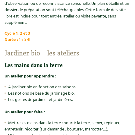
d’observation ou de reconnaissance sensorielle. Un plan détaillé et un
Recettes végétariennes et vegan
dossier de préparation sont téléchargeables. Cette formule de visite
Trucs & astuces
libre est inclue pour tout entrée, atelier ou visite payante, sans
supplément.
Habitat écologique
Expés
Cycle 1, 2 et 3
Conception et gros oeuvre
Trocs & petites annonces
Durée :
1h à 4h
Matériaux écologiques
Jardiner bio – les ateliers
Appels à témoignage
Les mains dans la terre
Énergie
Bonnes adresses
Un atelier pour apprendre :
Gestion de l’eau
Liste des pépiniéristes
A jardiner bio en fonction des saisons.
Les notions de base du jardinage bio.
Entretien de la maison
Mieux consommer
Les gestes de jardinier et jardinières.
Décoration et petit bricolage
Un atelier pour faire :
Santé et bien-être
Mettre les mains dans la terre : nourrir la terre, semer, repiquer,
entretenir, récolter (sur demande : bouturer, marcotter…),