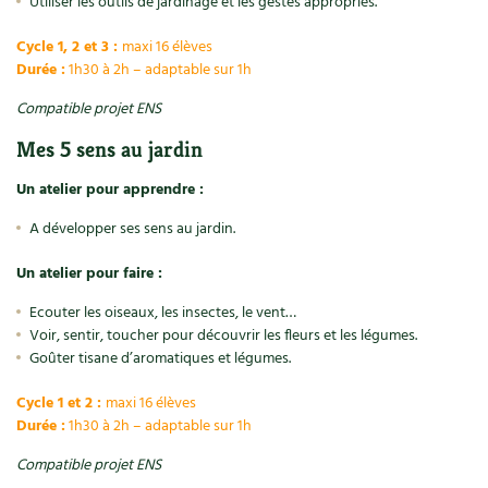
Utiliser les outils de jardinage et les gestes appropriés.
Les plantes et leurs vertus
Cycle 1, 2 et 3 :
maxi 16 élèves
Soins et cosmétiques au naturel
Durée :
1h30 à 2h – adaptable sur 1h
Société et alternatives
Compatible projet ENS
Mes 5 sens au jardin
Vivre l’écologie
Un atelier pour apprendre :
Protéger la nature
A développer ses sens au jardin.
Autonomie
Un atelier pour faire :
Ecouter les oiseaux, les insectes, le vent…
Enfants
Voir, sentir, toucher pour découvrir les fleurs et les légumes.
Goûter tisane d’aromatiques et légumes.
Actions pour la planète
Cycle 1 et 2 :
maxi 16 élèves
Les 4 saisons
Durée :
1h30 à 2h – adaptable sur 1h
Compatible projet ENS
Archives