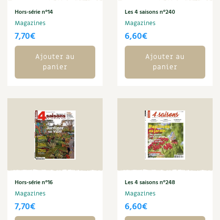
Les plantes et leurs vertus
Hors-série n°14
Les 4 saisons n°240
Magazines
Magazines
Soins et cosmétiques au naturel
7,70
€
6,60
€
Société et alternatives
Ajouter au
Ajouter au
panier
panier
Vivre l’écologie
Protéger la nature
Autonomie
Enfants
Actions pour la planète
Hors-série n°16
Les 4 saisons n°248
Les 4 saisons
Magazines
Magazines
7,70
€
6,60
€
Archives