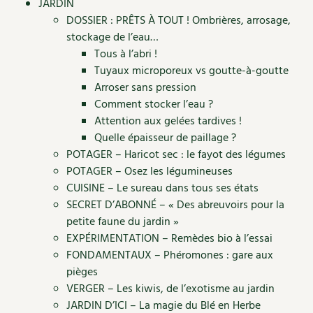
JARDIN
Accès
Bricolages au jardin
Les chroniques de Marie
DOSSIER : PRÊTS À TOUT ! Ombrières, arrosage,
Cuisine saine
Le magazine
Les 4 saisons
stockage de l’eau…
Séjourner en Trièves
Outils et ustensiles du jardin
Forums
Tous à l’abri !
Manger bio
Stages
Nous contacter
Tuyaux microporeux vs goutte-à-goutte
Biodiversité
Jardin bio
Arroser sans pression
Cures, régimes
Cartes cadeau
Comment stocker l’eau ?
Ravageurs et maladies au jardin
Habitat écologique
Attention aux gelées tardives !
Dessert, Boulangerie
Quelle épaisseur de paillage ?
Petit élevage
Cuisine saine
POTAGER – Haricot sec : le fayot des légumes
Techniques, conservation, organisation
Cuisine saine
POTAGER – Osez les légumineuses
Soins naturels
CUISINE – Le sureau dans tous ses états
Agenda, calendrier
Alimentation et nutrition
SECRET D’ABONNÉ – « Des abreuvoirs pour la
Société et alternatives
petite faune du jardin »
NOUVEAUTÉS
Recettes de printemps
EXPÉRIMENTATION – Remèdes bio à l’essai
Les 4 saisons
& vous
FONDAMENTAUX – Phéromones : gare aux
Feuilleter le catalogue
Recettes par type de plat
Questions à la rédaction
pièges
VERGER – Les kiwis, de l’exotisme au jardin
Recettes sans gluten
Entre abonné·es
JARDIN D’ICI – La magie du Blé en Herbe