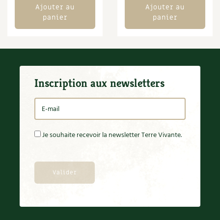
Ajouter au
Ajouter au
Carnets de saison
panier
panier
Compléments
Dossier
4 saisons
Inscription aux newsletters
Actualités
Vidéos et podcasts
Conseils vidéo des
4 saisons
Je souhaite recevoir la newsletter Terre Vivante.
Secrets d’abonné
Tous au jardin ! avec Pascal
La vie secrète du jardin