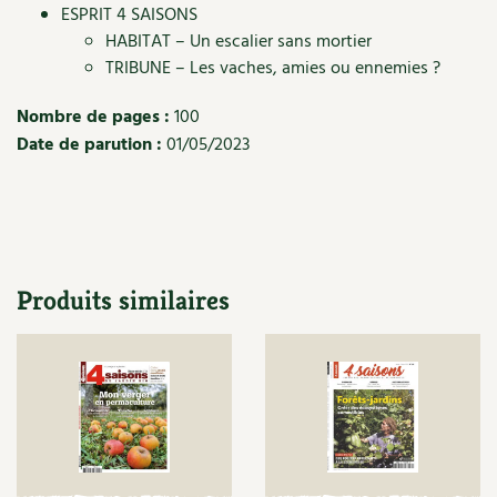
ESPRIT 4 SAISONS
Recettes végétariennes et vegan
Trucs & astuces
HABITAT – Un escalier sans mortier
TRIBUNE – Les vaches, amies ou ennemies ?
Habitat écologique
Expés
Nombre de pages :
100
Conception et gros oeuvre
Trocs & petites annonces
Date de parution :
01/05/2023
Matériaux écologiques
Appels à témoignage
Énergie
Bonnes adresses
Gestion de l’eau
Produits similaires
Liste des pépiniéristes
Entretien de la maison
Mieux consommer
Décoration et petit bricolage
Santé et bien-être