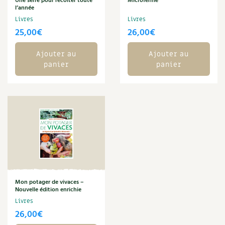
Une serre pour récolter toute
Microferme
Les plantes et leurs vertus
l’année
Livres
Livres
Soins et cosmétiques au naturel
25,00
€
26,00
€
Société et alternatives
Ajouter au
Ajouter au
panier
panier
Vivre l’écologie
Protéger la nature
Autonomie
Enfants
Actions pour la planète
Mon potager de vivaces –
Nouvelle édition enrichie
Les 4 saisons
Livres
26,00
€
Archives