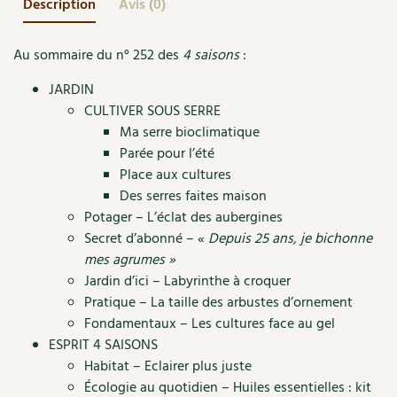
Description
Avis (0)
Accès
Bricolages au jardin
Les chroniques de Marie
Cuisine saine
Le magazine
Les 4 saisons
Séjourner en Trièves
Outils et ustensiles du jardin
Forums
Au sommaire du n° 252 des
4 saisons
:
Manger bio
Stages
Nous contacter
JARDIN
Biodiversité
Jardin bio
CULTIVER SOUS SERRE
Cures, régimes
Cartes cadeau
Ma serre bioclimatique
Ravageurs et maladies au jardin
Habitat écologique
Parée pour l’été
Dessert, Boulangerie
Place aux cultures
Petit élevage
Cuisine saine
Des serres faites maison
Techniques, conservation, organisation
Cuisine saine
Potager – L’éclat des aubergines
Soins naturels
Secret d’abonné – «
Depuis 25 ans, je bichonne
Agenda, calendrier
Alimentation et nutrition
mes agrumes »
Société et alternatives
Jardin d’ici – Labyrinthe à croquer
NOUVEAUTÉS
Recettes de printemps
Pratique – La taille des arbustes d’ornement
Les 4 saisons
& vous
Fondamentaux – Les cultures face au gel
Feuilleter le catalogue
Recettes par type de plat
Questions à la rédaction
ESPRIT 4 SAISONS
Habitat – Eclairer plus juste
Recettes sans gluten
Entre abonné·es
Écologie au quotidien – Huiles essentielles : kit