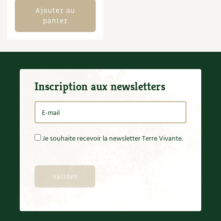
Ajouter au
Carnets de saison
panier
Compléments
Dossier
4 saisons
Actualités
Inscription aux newsletters
Vidéos et podcasts
Conseils vidéo des
4 saisons
Je souhaite recevoir la newsletter Terre Vivante.
Secrets d’abonné
Tous au jardin ! avec Pascal
La vie secrète du jardin