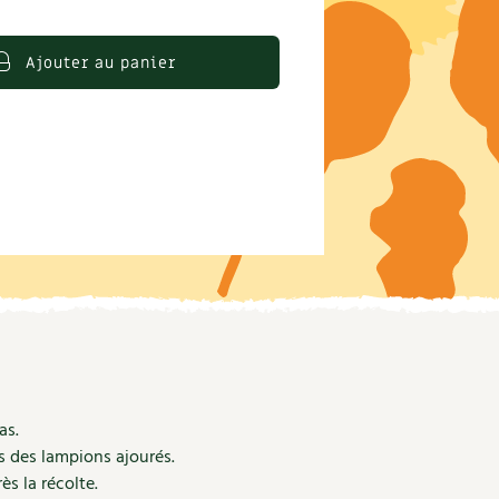
S
Vidéos et podcasts
Conseils vidéo des
4 saisons
Ajouter au panier
e catalogue
Secrets d’abonné
Tous au jardin ! avec Pascal
La vie secrète du jardin
BD : La folle histoire des plantes
as.
s des lampions ajourés.
s la récolte.