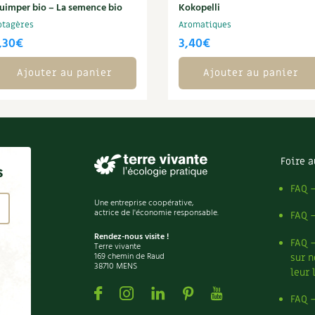
uimper bio – La semence bio
Kokopelli
otagères
Aromatiques
,30
€
3,40
€
Ajouter au panier
Ajouter au panier
Foire a
s
FAQ 
Une entreprise coopérative,
actrice de l'économie responsable.
FAQ 
Rendez-nous visite !
FAQ 
Terre vivante
169 chemin de Raud
sur n
38710 MENS
leur 
Facebook
Instagram
Linkedin
Pinterest
Youtube
FAQ 