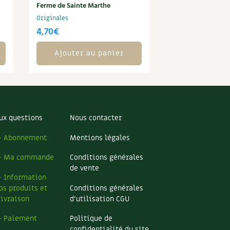
Ferme de Sainte Marthe
Originales
4,70
€
Ajouter au panier
ux questions
Nous contacter
– Abonnement
Mentions légales
– Ma commande
Conditions générales
de vente
– Information
os produits et
Conditions générales
livraison
d’utilisation CGU
– Paiement
Politique de
confidentialité du site