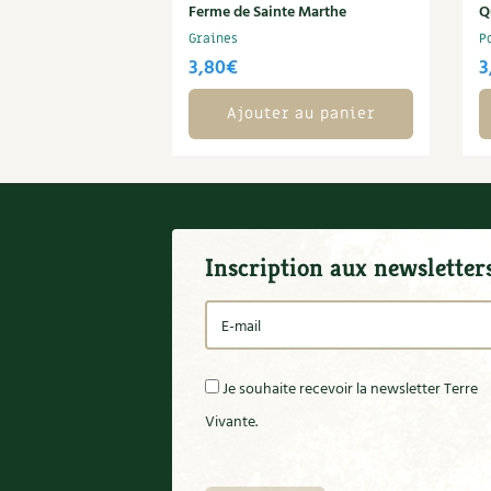
Ferme de Sainte Marthe
Q
Graines
P
3,80
€
3
Ajouter au panier
Inscription aux newsletter
Je souhaite recevoir la newsletter Terre
Vivante.