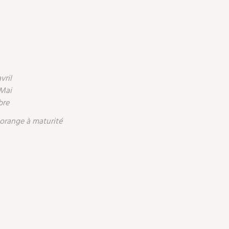
vril
 Mai
bre
 orange à maturité