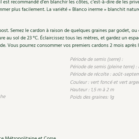
l est recommandé d’en blanchir les côtes, c’est-à-dire de les prive
er plus facilement. La variété « Blanco inerme » blanchit natur
ost. Semez le cardon à raison de quelques graines par godet, ou d
re au sol de 23 °C. Éclaircissez tous les mètres, et gardez un esp
urde. Vous pourrez consommer vos premiers cardons 2 mois après l
Période de semis (serre) :
Période de semis (pleine terre) : 
Période de récolte : août-septe
Couleur : vert foncé et vert arge
Hauteur : 1,5 m à 2 m
che
Poids des graines: 1g
ce Métropolitaine et Corse