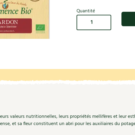
Autonomie
NOUVEAUTÉ
nception et gros oeuvre
Quantité
tériaux écologiques
Société, engagement
quantité
Enfants
Feuilleter l
ergie
de
stion de l’eau
Graines
Actions pour la planète
Cardon
tretien de la maison
blanco
coration et petit bricolage
inerne
bio
-
La
semence
bio
eurs valeurs nutritionnelles, leurs propriétés mellifères et leur e
ense, et sa fleur constituent un abri pour les auxiliaires du potage