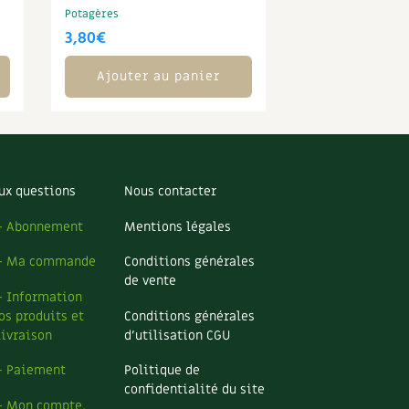
Potagères
3,80
€
Ajouter au panier
ux questions
Nous contacter
– Abonnement
Mentions légales
– Ma commande
Conditions générales
de vente
– Information
os produits et
Conditions générales
livraison
d’utilisation CGU
– Paiement
Politique de
confidentialité du site
– Mon compte,