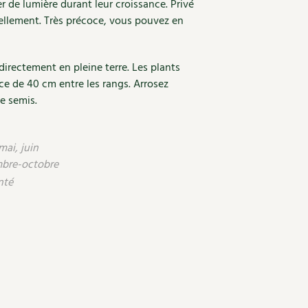
r de lumière durant leur croissance. Privé
ellement. Très précoce, vous pouvez en
irectement en pleine terre. Les plants
ace de 40 cm entre les rangs. Arrosez
e semis.
mai, juin
mbre-octobre
nté