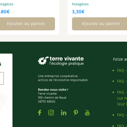
otagères
Potagères
,80
€
3,30
€
Ajouter au panier
Ajouter au panier
Foire a
s
FAQ 
Une entreprise coopérative,
actrice de l'économie responsable.
FAQ 
Rendez-nous visite !
FAQ 
Terre vivante
169 chemin de Raud
sur n
38710 MENS
leur 
Facebook
Instagram
Linkedin
Pinterest
Youtube
FAQ 
FAQ 