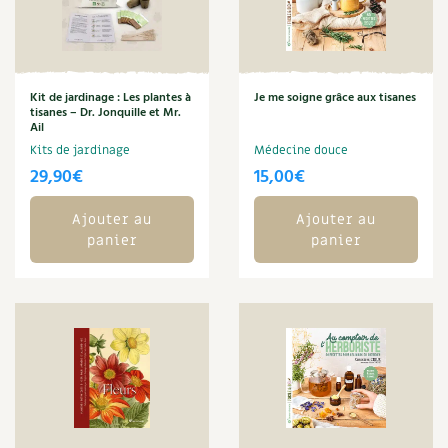
Carnets de saison
Compléments
Kit de jardinage : Les plantes à
Je me soigne grâce aux tisanes
tisanes – Dr. Jonquille et Mr.
Dossier
4 saisons
Ail
Kits de jardinage
Médecine douce
Actualités
29,90
€
15,00
€
Vidéos et podcasts
Ajouter au
Ajouter au
panier
panier
Conseils vidéo des
4 saisons
Secrets d’abonné
Tous au jardin ! avec Pascal
La vie secrète du jardin