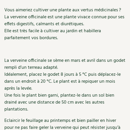
Accès
Bricolages au jardin
Les chroniques de Marie
Marthe
Vous aimeriez cultiver une plante aux vertus médicinales ?
Cuisine saine
Le magazine
Les 4 saisons
Séjourner en Trièves
Outils et ustensiles du jardin
La verveine officinale est une plante vivace connue pour ses
Forums
effets digestifs, calmants et diurétiques.
Manger bio
Stages
Nous contacter
Biodiversité
Elle est très facile à cultiver au jardin et habillera
Jardin bio
parfaitement vos bordures.
Cures, régimes
Cartes cadeau
Ravageurs et maladies au jardin
Habitat écologique
Dessert, Boulangerie
Petit élevage
Cuisine saine
La verveine officinale se sème en mars et avril dans un godet
Techniques, conservation, organisation
rempli d’un terreau adapté.
Cuisine saine
Soins naturels
Idéalement, placez le godet 8 jours à 5 °C puis déplacez-le
Agenda, calendrier
dans un endroit à 20 °C. Le plant est à repiquer un mois
Alimentation et nutrition
Société et alternatives
après la levée.
NOUVEAUTÉS
Une fois le plant bien garni, plantez-le dans un sol bien
Recettes de printemps
Les 4 saisons
& vous
drainé avec une distance de 50 cm avec les autres
Feuilleter le catalogue
plantations.
Recettes par type de plat
Questions à la rédaction
Eclaircir le feuillage au printemps et bien pailler en hiver
Recettes sans gluten
Entre abonné·es
pour ne pas faire geler la verveine qui peut résister jusqu’à