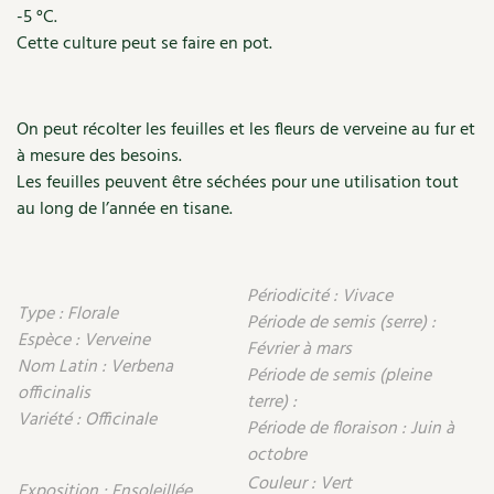
-5 °C.
Recettes végétariennes et vegan
Trucs & astuces
Cette culture peut se faire en pot.
Habitat écologique
Expés
On peut récolter les feuilles et les fleurs de verveine au fur et
Conception et gros oeuvre
Trocs & petites annonces
à mesure des besoins.
Les feuilles peuvent être séchées pour une utilisation tout
Matériaux écologiques
Appels à témoignage
au long de l’année en tisane.
Énergie
Bonnes adresses
Gestion de l’eau
Périodicité : Vivace
Liste des pépiniéristes
Type : Florale
Période de semis (serre) :
Espèce : Verveine
Entretien de la maison
Février à mars
Mieux consommer
Nom Latin : Verbena
Période de semis (pleine
officinalis
Décoration et petit bricolage
terre) :
Variété : Officinale
Période de floraison : Juin à
Santé et bien-être
octobre
Couleur : Vert
Exposition : Ensoleillée