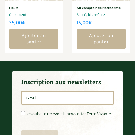
BD : La folle histoire des plantes
Fleurs
Au comptoir de l’herboriste
Ornement
Santé, bien-être
35,00
€
15,00
€
Ajouter au
Ajouter au
panier
panier
Inscription aux newsletters
Je souhaite recevoir la newsletter Terre Vivante.