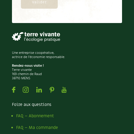
Une entreprise coopérative,
actrice de l'économie responsable.
Rendez-nous visite !
Terre vivante
169 chemin de Raud
38710 MENS
Facebook
Instagram
Linkedin
Pinterest
Youtube
Foire aux questions
FAQ – Abonnement
FAQ – Ma commande