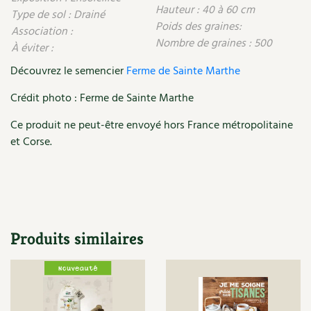
Les plantes et leurs vertus
Hauteur : 40 à 60 cm
Type de sol : Drainé
Poids des graines:
Association :
Soins et cosmétiques au naturel
Nombre de graines : 500
À éviter :
Société et alternatives
Découvrez le semencier
Ferme de Sainte Marthe
Crédit photo : Ferme de Sainte Marthe
Vivre l’écologie
Ce produit ne peut-être envoyé hors France métropolitaine
Protéger la nature
et Corse.
Autonomie
Enfants
Actions pour la planète
Produits similaires
Les 4 saisons
Archives