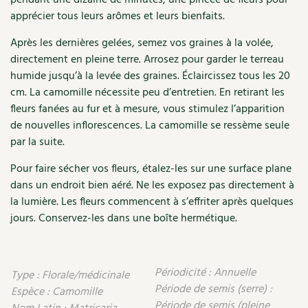
Accès
Bricolages au jardin
Les chroniques de Marie
apprécier tous leurs arômes et leurs bienfaits.
Cuisine saine
Le magazine
Les 4 saisons
Séjourner en Trièves
Outils et ustensiles du jardin
Forums
Après les dernières gelées, semez vos graines à la volée,
directement en pleine terre. Arrosez pour garder le terreau
Manger bio
Stages
Nous contacter
Biodiversité
Jardin bio
humide jusqu’à la levée des graines. Éclaircissez tous les 20
cm. La camomille nécessite peu d’entretien. En retirant les
Cures, régimes
Cartes cadeau
Ravageurs et maladies au jardin
Habitat écologique
fleurs fanées au fur et à mesure, vous stimulez l’apparition
de nouvelles inflorescences. La camomille se ressème seule
Dessert, Boulangerie
Petit élevage
Cuisine saine
par la suite.
Techniques, conservation, organisation
Cuisine saine
Pour faire sécher vos fleurs, étalez-les sur une surface plane
Soins naturels
dans un endroit bien aéré. Ne les exposez pas directement à
Agenda, calendrier
Alimentation et nutrition
la lumière. Les fleurs commencent à s’effriter après quelques
Société et alternatives
jours. Conservez-les dans une boîte hermétique.
NOUVEAUTÉS
Recettes de printemps
Les 4 saisons
& vous
Feuilleter le catalogue
Recettes par type de plat
Questions à la rédaction
Périodicité : Annuelle
Type : Florale/médicinale
Période de semis (serre) :
Espèce : Camomille
Recettes sans gluten
Entre abonné·es
Période de semis (pleine