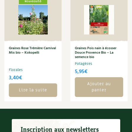
Carnets de saison
Compléments
Dossier
4 saisons
Graines Rose Trémière Carnival
Graines Pois nain à écosser
Actualités
Mix bio – Kokopelli
Douce Provence Bio – La
semence bio
Vidéos et podcasts
Potagères
Florales
5,95
€
3,40
€
Conseils vidéo des
4 saisons
Ajouter au
Lire la suite
panier
Secrets d’abonné
Tous au jardin ! avec Pascal
La vie secrète du jardin
Inscription aux newsletters