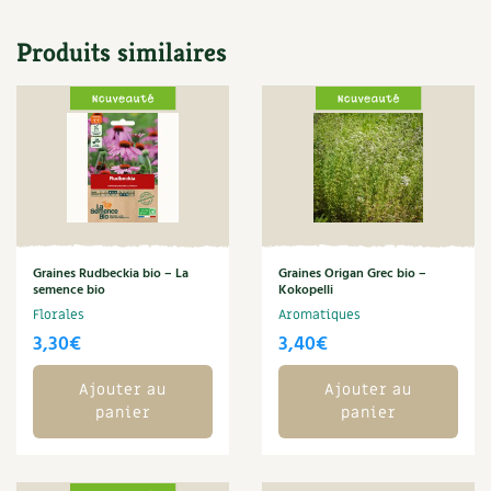
Les plantes et leurs vertus
Produits similaires
Soins et cosmétiques au naturel
Société et alternatives
Vivre l’écologie
Protéger la nature
Autonomie
Graines Rudbeckia bio – La
Graines Origan Grec bio –
semence bio
Kokopelli
Enfants
Florales
Aromatiques
3,30
€
3,40
€
Actions pour la planète
Ajouter au
Ajouter au
panier
panier
Les 4 saisons
Archives