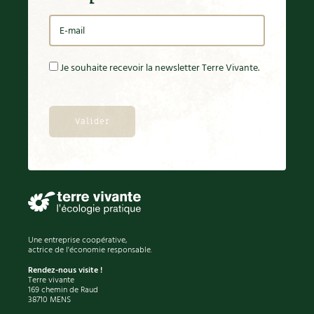
BD : La folle histoire des plantes
Je souhaite recevoir la newsletter Terre Vivante.
Une entreprise coopérative,
actrice de l'économie responsable.
Rendez-nous visite !
Terre vivante
169 chemin de Raud
38710 MENS