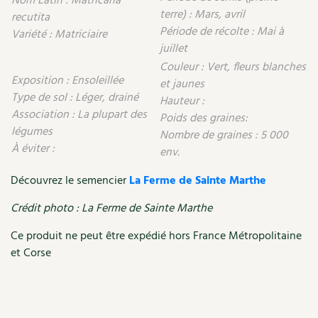
Nom Latin : Matricaria
terre) : Mars, avril
recutita
Recettes végétariennes et vegan
Trucs & astuces
Période de récolte : Mai à
Variété : Matriciaire
juillet
Habitat écologique
Expés
Couleur : Vert, fleurs blanches
Exposition : Ensoleillée
et jaunes
Conception et gros oeuvre
Trocs & petites annonces
Type de sol : Léger, drainé
Hauteur :
Association : La plupart des
Poids des graines:
Matériaux écologiques
Appels à témoignage
légumes
Nombre de graines : 5 000
À éviter :
env.
Énergie
Bonnes adresses
Découvrez le semencier
La Ferme de Sainte Marthe
Gestion de l’eau
Liste des pépiniéristes
Crédit photo : La Ferme de Sainte Marthe
Entretien de la maison
Mieux consommer
Ce produit ne peut être expédié hors France Métropolitaine
et Corse
Décoration et petit bricolage
Santé et bien-être