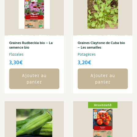
Les plantes et leurs vertus
Soins et cosmétiques au naturel
Société et alternatives
Graines Rudbeckia bio – La
Graines Claytone de Cuba bio
Vivre l’écologie
semence bio
– Les semailles
Florales
Potagères
Protéger la nature
3,30
€
3,20
€
Autonomie
Ajouter au
Ajouter au
panier
panier
Enfants
Actions pour la planète
Les 4 saisons
Archives