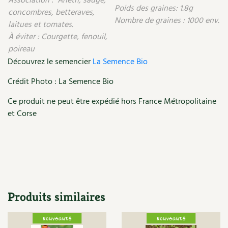
Association : Aneth, sauge,
Poids des graines: 1.8g
concombres, betteraves,
Recettes végétariennes et vegan
Trucs & astuces
Nombre de graines : 1000 env.
laitues et tomates.
À éviter : Courgette, fenouil,
Habitat écologique
Expés
poireau
Découvrez le semencier
La Semence Bio
Conception et gros oeuvre
Trocs & petites annonces
Crédit Photo : La Semence Bio
Matériaux écologiques
Appels à témoignage
Ce produit ne peut être expédié hors France Métropolitaine
Énergie
Bonnes adresses
et Corse
Gestion de l’eau
Liste des pépiniéristes
Entretien de la maison
Mieux consommer
Décoration et petit bricolage
Produits similaires
Santé et bien-être