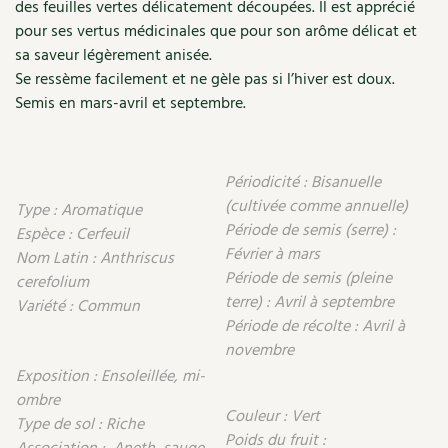
Accès
des feuilles vertes délicatement découpées. Il est apprécié
Bricolages au jardin
Les chroniques de Marie
pour ses vertus médicinales que pour son arôme délicat et
Cuisine saine
Le magazine
Les 4 saisons
Séjourner en Trièves
sa saveur légèrement anisée.
Outils et ustensiles du jardin
Forums
Se ressème facilement et ne gèle pas si l’hiver est doux.
Manger bio
Stages
Nous contacter
Semis en mars-avril et septembre.
Biodiversité
Jardin bio
Cures, régimes
Cartes cadeau
Ravageurs et maladies au jardin
Habitat écologique
Périodicité : Bisanuelle
Dessert, Boulangerie
Petit élevage
Cuisine saine
(cultivée comme annuelle)
Type : Aromatique
Techniques, conservation, organisation
Période de semis (serre) :
Espèce : Cerfeuil
Cuisine saine
Soins naturels
Février à mars
Nom Latin : Anthriscus
Agenda, calendrier
Période de semis (pleine
cerefolium
Alimentation et nutrition
Société et alternatives
terre) : Avril à septembre
Variété : Commun
NOUVEAUTÉS
Période de récolte : Avril à
Recettes de printemps
Les 4 saisons
& vous
novembre
Feuilleter le catalogue
Exposition : Ensoleillée, mi-
Recettes par type de plat
Questions à la rédaction
ombre
Couleur : Vert
Type de sol : Riche
Recettes sans gluten
Entre abonné·es
Poids du fruit :