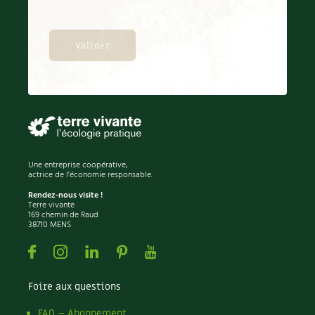
BD : La folle histoire des plantes
Une entreprise coopérative,
actrice de l'économie responsable.
Rendez-nous visite !
Terre vivante
169 chemin de Raud
38710 MENS
Facebook
Instagram
Linkedin
Pinterest
Youtube
Foire aux questions
FAQ – Abonnement