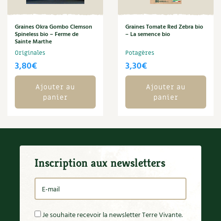
Carnets de saison
Graines Okra Gombo Clemson
Graines Tomate Red Zebra bio
Spineless bio – Ferme de
– La semence bio
Compléments
Sainte Marthe
Originales
Potagères
Dossier
4 saisons
3,80
€
3,30
€
Actualités
Ajouter au
Ajouter au
panier
panier
Vidéos et podcasts
Conseils vidéo des
4 saisons
Secrets d’abonné
Inscription aux newsletters
Tous au jardin ! avec Pascal
La vie secrète du jardin
Je souhaite recevoir la newsletter Terre Vivante.