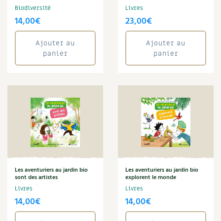
Claire Desmares-Poirrier
BD : La folle histoire des plantes
Biodiversité
Livres
Claude Aubert
14,00
€
23,00
€
Claudine Luu
Climat
Ajouter au
Ajouter au
Compost
panier
panier
Conservation
Cuisine saine
Cyril Bouvet
David Melbeck
Denis Pépin
Eau
Énergie
Enfants
Fleur
Franck Janin
Les aventuriers au jardin bio
Les aventuriers au jardin bio
sont des artistes
explorent le monde
Graines
Livres
Livres
Guy Avril
14,00
€
14,00
€
Habitat
Jardin bio