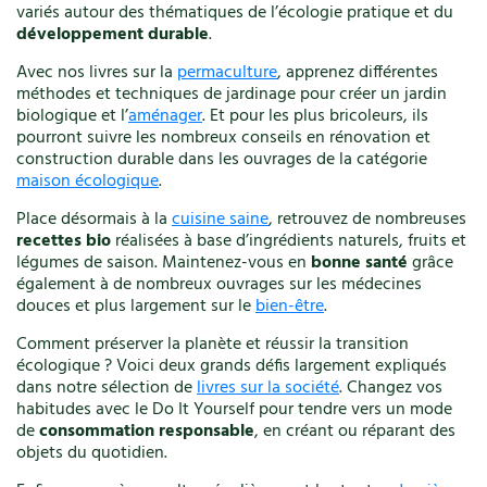
variés autour des thématiques de l’écologie pratique et du
Végétal
développement durable
.
Vélo
Avec nos livres sur la
permaculture
, apprenez différentes
Verger
méthodes et techniques de jardinage pour créer un jardin
Vêtements
biologique et l’
aménager
. Et pour les plus bricoleurs, ils
Ville
pourront suivre les nombreux conseils en rénovation et
Vin
construction durable dans les ouvrages de la catégorie
Vincent Albouy
maison écologique
.
Xavier Mathias
Place désormais à la
cuisine saine
, retrouvez de nombreuses
recettes bio
réalisées à base d’ingrédients naturels, fruits et
légumes de saison. Maintenez-vous en
bonne santé
grâce
Annuler les filtres
également à de nombreux ouvrages sur les médecines
douces et plus largement sur le
bien-être
.
Comment préserver la planète et réussir la transition
écologique ? Voici deux grands défis largement expliqués
dans notre sélection de
livres sur la société
. Changez vos
habitudes avec le Do It Yourself pour tendre vers un mode
de
consommation responsable
, en créant ou réparant des
objets du quotidien.