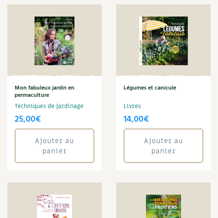
Noix
Nourriture
Obsèques
Œuf
Oiseaux
Optimiser l'espace
Organisation
Mon fabuleux jardin en
Légumes et canicule
Ornement
permaculture
Paillage
Techniques de jardinage
Livres
Pain
25,00
€
14,00
€
Pâte
Peinture
Ajouter au
Ajouter au
Pelouse
panier
panier
Permaculture
Pesticides
Petits déjeuners
Pharmacie naturelle
Phytothérapie