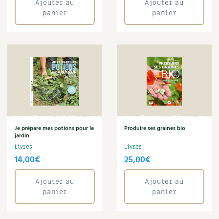
Ajouter au
Ajouter au
Joseph Chauffrey
panier
panier
Légumes
Macérat
Maison écologique
Maladie
Maraîchage
Marc Dufumier
Mare
Marie Chioca
Marie-Laure Tombini
Martine Cotinat
Je prépare mes potions pour le
Produire ses graines bio
Matériaux
jardin
Mathilde Magnan
Livres
Livres
Mauvaise herbe
14,00
€
25,00
€
Maux
Meuble
Ajouter au
Ajouter au
Microferme
panier
panier
Monde
Muret