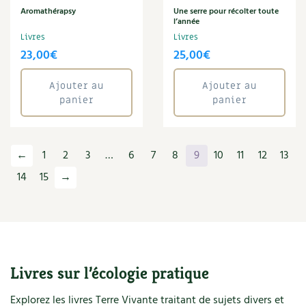
Santé
Aromathérapsy
Une serre pour récolter toute
l’année
Sarrasin
Livres
Livres
Savon
23,00
€
25,00
€
Séchoir solaire
Serge Schall
Ajouter au
Ajouter au
Serre
panier
panier
Soins
Sol
Soleil
Sophie Graverand
←
1
2
3
…
6
7
8
9
10
11
12
13
Sport
14
15
→
Syntropie
Textile éthique
Tisane
Toit végétalisé
Tomate
Tous les...
Livres sur l’écologie pratique
Tressage
Explorez les livres Terre Vivante traitant de sujets divers et
Vannerie