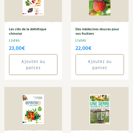
Plantes
Plantes médicinales
Plantes sauvages
Plants
Potager
Les clés de la diététique
Des médecines douces pour
chinoise
vos fruitiers
Potager en lasagnes
Livres
Livres
Potions
23,00
€
22,00
€
Poules
pub-canicule
Ajouter au
Ajouter au
Punk
panier
panier
Ravageur
Recette
Rémi Kulik
Rénovation
Rotation
Ruche
Salade
Sandwich
Sans gluten