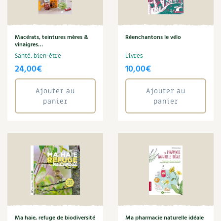
Amandine Geers
Carnets de saison
Aménagement jardin
Anne Denis
Compléments
Macérats, teintures mères &
Réenchantons le vélo
Arbre
vinaigres…
Aromathérapie
Santé, bien-être
Livres
Dossier
4 saisons
24,00
€
10,00
€
Art
Autonomie
Actualités
Aymeric Lazarin
Ajouter au
Ajouter au
panier
panier
Bien-être
Vidéos et podcasts
Biodiversité
Blaise Leclerc
Conseils vidéo des
4 saisons
Boulange
Bricolage
Secrets d’abonné
Brigitte Fichaux
Brigitte Lapouge-Déjean
Tous au jardin ! avec Pascal
Cécile Baudet
Champignon
La vie secrète du jardin
Christine Cieur
Ma haie, refuge de biodiversité
Ma pharmacie naturelle idéale