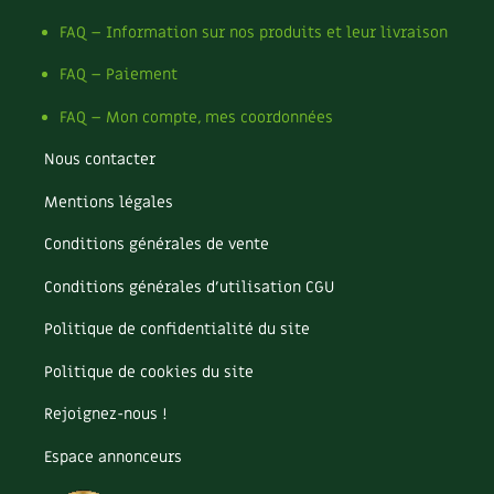
Recettes végétariennes et vegan
FAQ – Information sur nos produits et leur livraison
Trucs & astuces
FAQ – Paiement
Habitat écologique
Expés
FAQ – Mon compte, mes coordonnées
Conception et gros oeuvre
Trocs & petites annonces
Nous contacter
Matériaux écologiques
Appels à témoignage
Mentions légales
Énergie
Bonnes adresses
Conditions générales de vente
Conditions générales d’utilisation CGU
Gestion de l’eau
Liste des pépiniéristes
Politique de confidentialité du site
Entretien de la maison
Mieux consommer
Politique de cookies du site
Décoration et petit bricolage
Rejoignez-nous !
Santé et bien-être
Espace annonceurs