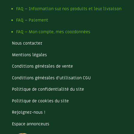
Recettes végétariennes et vegan
FAQ – Information sur nos produits et leur livraison
Trucs & astuces
FAQ – Paiement
Habitat écologique
Expés
FAQ – Mon compte, mes coordonnées
Conception et gros oeuvre
Trocs & petites annonces
Nous contacter
Matériaux écologiques
Appels à témoignage
Mentions légales
Énergie
Bonnes adresses
Conditions générales de vente
Conditions générales d’utilisation CGU
Gestion de l’eau
Liste des pépiniéristes
Politique de confidentialité du site
Entretien de la maison
Mieux consommer
Politique de cookies du site
Décoration et petit bricolage
Rejoignez-nous !
Santé et bien-être
Espace annonceurs