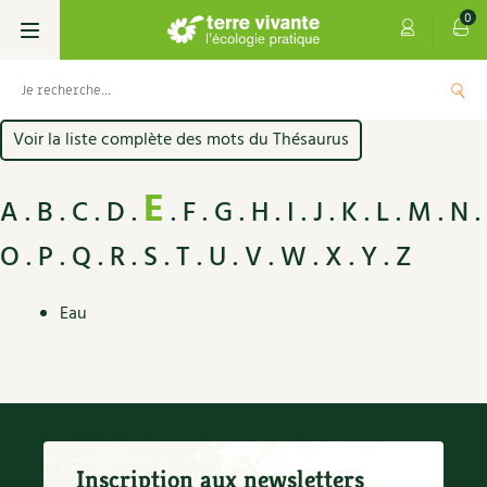
0
Voir la liste complète des mots du Thésaurus
Livres
E
Permaculture, Jardin bio
Les 4 saisons
A
B
C
D
F
G
H
I
J
K
L
M
N
O
P
Q
R
S
T
U
V
W
X
Y
Z
Potager
S’abonner
Boutique
Techniques de jardinage
Se réabonner
Graines, semences
Cartes cadeau
Eau
Les antisèches de Terre vivante : Les
tisanes qui soignent
Verger, arbres
Offrir un abonnement
Potagères
Centre Terre vivante
+
AJOUTE
9,90
€
Petit élevage
Les numéros
Aromatiques
Découvrir le Centre
Infos & conseils
Aménagement jardin
4 saisons
Florales
Visiter en famille, entre amis
Jardin bio
Parole libre
Inscription aux newsletters