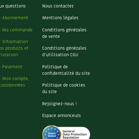
S
Vidéos et podcasts
ux questions
Nous contacter
Conseils vidéo des
4 saisons
– Abonnement
Mentions légales
e catalogue
Secrets d’abonné
– Ma commande
Conditions générales
Tous au jardin ! avec Pascal
de vente
La vie secrète du jardin
– Information
os produits et
Conditions générales
livraison
d’utilisation CGU
BD : La folle histoire des plantes
– Paiement
Politique de
confidentialité du site
– Mon compte,
coordonnées
Politique de cookies
du site
Rejoignez-nous !
Espace annonceurs