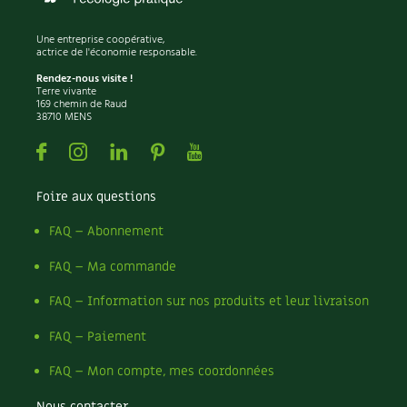
Les plantes et leurs vertus
Une entreprise coopérative,
Soins et cosmétiques au naturel
actrice de l'économie responsable.
Rendez-nous visite !
Société et alternatives
Terre vivante
169 chemin de Raud
38710 MENS
Vivre l’écologie
Facebook
Instagram
Linkedin
Pinterest
Youtube
Protéger la nature
Foire aux questions
Autonomie
FAQ – Abonnement
Enfants
FAQ – Ma commande
FAQ – Information sur nos produits et leur livraison
Actions pour la planète
FAQ – Paiement
Les 4 saisons
FAQ – Mon compte, mes coordonnées
Archives
Nous contacter