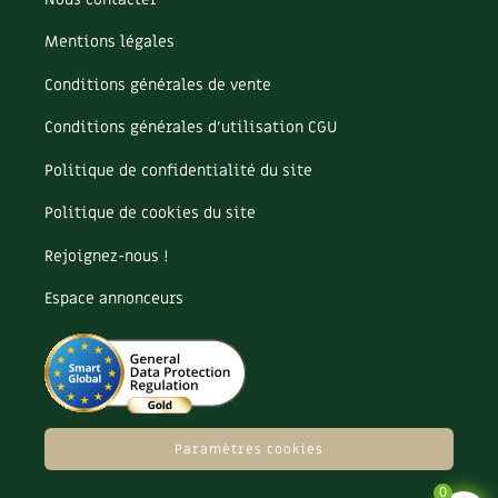
Carnets de saison
Mentions légales
Compléments
Conditions générales de vente
Conditions générales d’utilisation CGU
Dossier
4 saisons
Politique de confidentialité du site
Actualités
Politique de cookies du site
Vidéos et podcasts
Rejoignez-nous !
Conseils vidéo des
4 saisons
Espace annonceurs
Secrets d’abonné
Tous au jardin ! avec Pascal
La vie secrète du jardin
Paramètres cookies
0