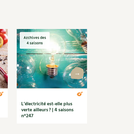
Archives des
Archives des
4 saisons
4 saisons
Basilic, gamme 
saisons n°247
L’électricité est-elle plus
verte ailleurs ? | 4 saisons
n°247