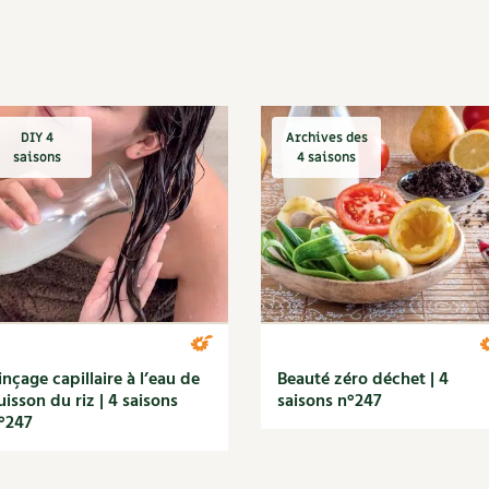
DIY 4
Archives des
saisons
4 saisons
inçage capillaire à l’eau de
Beauté zéro déchet | 4
uisson du riz | 4 saisons
saisons n°247
°247