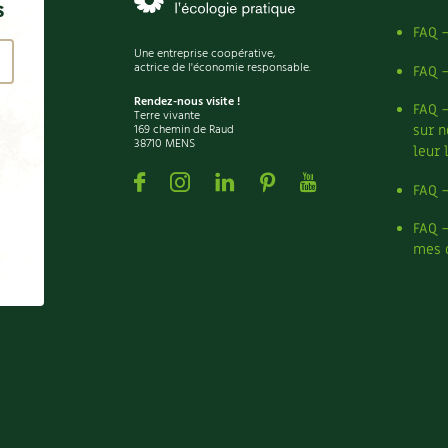
s
FAQ 
Une entreprise coopérative,
actrice de l'économie responsable.
FAQ 
Rendez-nous visite !
FAQ 
Terre vivante
169 chemin de Raud
sur n
38710 MENS
leur 
Facebook
Instagram
Linkedin
Pinterest
Youtube
FAQ 
FAQ 
mes 