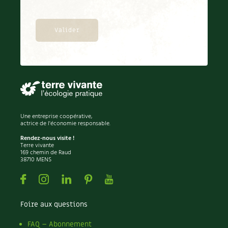
Une entreprise coopérative,
actrice de l'économie responsable.
Rendez-nous visite !
Terre vivante
169 chemin de Raud
38710 MENS
Facebook
Instagram
Linkedin
Pinterest
Youtube
Foire aux questions
FAQ – Abonnement