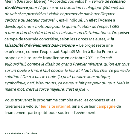
Merlin (Quatuor Ébène), “Accordez vos vélos !”
« servira de
scénario
de référence
pour l’Agence de la transition écologique (Ademe) afin
Recettes végétariennes et vegan
Trucs & astuces
de voir si ce procédé est viable et permet de diminuer l’impact
carbone du secteur culturel »
, est-il indiqué. En effet l’Ademe a
Habitat écologique
Expés
développé une
« méthode pour la quantification de l’impact GES
d’une action de réduction des émissions ou d’atténuation »
. Organiser
Conception et gros oeuvre
Trocs & petites annonces
ce type de tournée concrétise, selon les Forces Majeures,
« la
faisabilité d’événements bas-carbone »
. Le projet reste une
Matériaux écologiques
expérience, comme l’expliquait Raphaël Merlin à Radio France à
Appels à témoignage
propos de la tournée francilienne en octobre 2021 :
« On sait
aujourd’hui, comme le disait un grand Premier ministre, qu’on est tous
Énergie
Bonnes adresses
sur un poêle à frire, il faut couper le feu. Et il faut chercher ce genre de
solution ! On n’a pas le choix. Ça peut paraitre anecdotique,
Gestion de l’eau
Liste des pépiniéristes
symbolique, naïf, bisounours, ça ne nous fait pas peur du tout. Mais le
maître mot, c’est la force majeure, c’est la joie »
.
Entretien de la maison
Mieux consommer
Vous trouverez le programme complet avec les concerts et les
itinéraires à vélo sur
leur site internet
, ainsi que leur
campagne
de
Décoration et petit bricolage
financement participatif pour soutenir l’événement.
Santé et bien-être