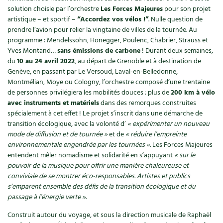
Accès
Bricolages au jardin
Les chroniques de Marie
solution choisie par l’orchestre
Les Forces Majeures
pour son projet
artistique – et sportif –
“Accordez vos vélos !”
. Nulle question de
Cuisine saine
Le magazine
Les 4 saisons
Séjourner en Trièves
Outils et ustensiles du jardin
Forums
prendre l’avion pour relier la vingtaine de villes de la tournée. Au
programme : Mendelssohn, Honegger, Poulenc, Chabrier, Strauss et
Manger bio
Stages
Nous contacter
Yves Montand…
sans émissions de carbone
! Durant deux semaines,
Biodiversité
Jardin bio
du
10 au 24 avril 2022
, au départ de Grenoble et à destination de
Cures, régimes
Cartes cadeau
Genève, en passant par Le Versoud, Laval-en-Belledonne,
Ravageurs et maladies au jardin
Habitat écologique
Montmélian, Moye ou Cologny, l’orchestre composé d’une trentaine
Dessert, Boulangerie
de personnes privilégiera les mobilités douces : plus de
200 km à vélo
Petit élevage
Cuisine saine
avec instruments et matériels
dans des remorques construites
spécialement à cet effet ! Le projet s’inscrit dans une démarche de
Techniques, conservation, organisation
Cuisine saine
Soins naturels
transition écologique, avec la volonté d’
« expérimenter un nouveau
mode de diffusion et de tournée »
et de
« réduire l’empreinte
Agenda, calendrier
Alimentation et nutrition
environnementale engendrée par les tournées »
. Les Forces Majeures
Société et alternatives
entendent mêler nomadisme et solidarité en s’appuyant
« sur le
NOUVEAUTÉS
pouvoir de la musique pour offrir une manière chaleureuse et
Recettes de printemps
Les 4 saisons
& vous
conviviale de se montrer éco-responsables. Artistes et publics
Feuilleter le catalogue
s’emparent ensemble des défis de la transition écologique et du
Recettes par type de plat
Questions à la rédaction
passage à l’énergie verte »
.
Recettes sans gluten
Construit autour du voyage, et sous la direction musicale de Raphaël
Entre abonné·es