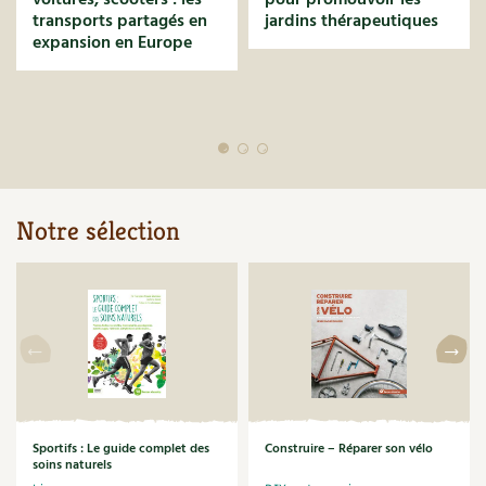
BD : La folle histoire des plantes
transports partagés en
jardins thérapeutiques
expansion en Europe
Notre sélection
Sportifs : Le guide complet des
Construire – Réparer son vélo
soins naturels