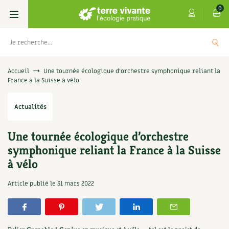
0
Livres
Accueil
Une tournée écologique d’orchestre symphonique reliant la
France à la Suisse à vélo
Permaculture, Jardin bio
Les 4 saisons
Actualités
Potager
S’abonner
Boutique
Une tournée écologique d’orchestre
Techniques de jardinage
Se réabonner
Graines, semences
Cartes cadeau
symphonique reliant la France à la Suisse
s
Don pour soutenir Terre vivante
à vélo
Verger, arbres
Offrir un abonnement
Potagères
Centre Terre vivante
+
AJOUTE
5,00
€
Article publié le
31 mars 2022
TER
Petit élevage
Les numéros
Aromatiques
Découvrir le Centre
Infos & conseils
Aménagement jardin
4 saisons
Florales
Visiter en famille, entre amis
Jardin bio
Parole libre