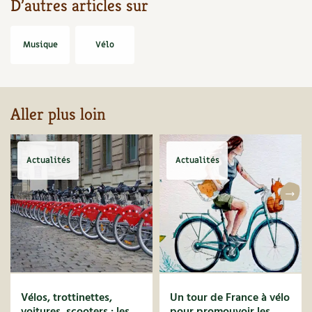
D’autres articles sur
Carnets de saison
Musique
Vélo
Compléments
Dossier
4 saisons
Aller plus loin
Actualités
Vidéos et podcasts
Actualités
Actualités
Conseils vidéo des
4 saisons
Secrets d’abonné
Tous au jardin ! avec Pascal
La vie secrète du jardin
Vélos, trottinettes,
Un tour de France à vélo
voitures, scooters : les
pour promouvoir les