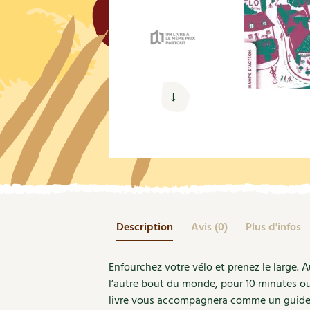
Nouvelles sur le jardin et l’écologie
Biodiversité
Co
Jardiner en ville
Autonomie, bricolage
Ma
Ornement et aménagement du jardin
Prenez-en de la graine !
Én
Bricolages au jardin
Ge
Outils et ustensiles du jardin
Les chroniques de Marie
En
Biodiversité
Dé
Ravageurs et maladies au jardin
Petit élevage
Description
Avis (0)
Plus d'infos
Enfourchez votre vélo et prenez le large. A
l’autre bout du monde, pour 10 minutes ou
livre vous accompagnera comme un guide