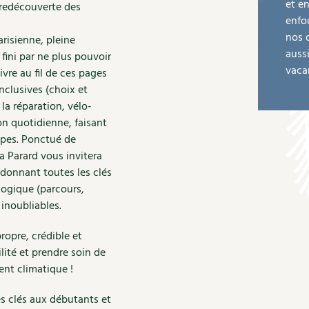
et e
 redécouverte des
enfo
nos 
risienne, pleine
auss
 fini par ne plus pouvoir
vaca
ivre au fil de ces pages
inclusives (choix et
la réparation, vélo-
on quotidienne, faisant
ypes. Ponctué de
a Parard vous invitera
 donnant toutes les clés
logique (parcours,
inoubliables.
ropre, crédible et
ité et prendre soin de
ent climatique !
s clés aux débutants et