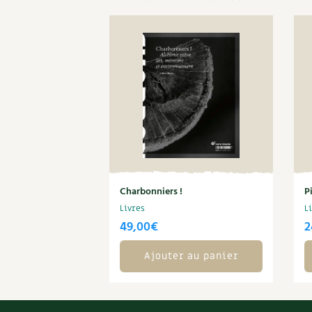
Charbonniers !
P
Livres
L
49,00
€
2
Ajouter au panier