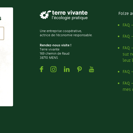
Foire a
s
FAQ 
Une entreprise coopérative,
actrice de l'économie responsable.
FAQ 
Rendez-nous visite !
FAQ 
Terre vivante
169 chemin de Raud
sur n
38710 MENS
leur 
Facebook
Instagram
Linkedin
Pinterest
Youtube
FAQ 
FAQ 
mes 