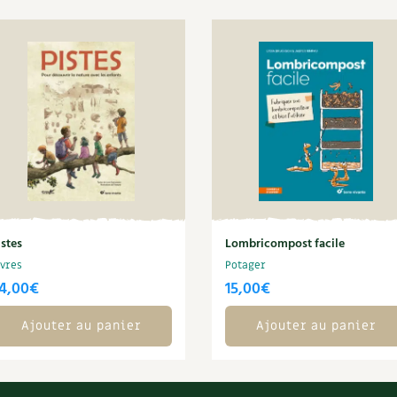
istes
Lombricompost facile
ivres
Potager
4,00
€
15,00
€
Ajouter au panier
Ajouter au panier