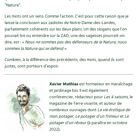
“Nature”.
Carnets de saison
Les mots ont un sens. Comme l’action. C’est pour cette raison que je
laisse la conclusion aux zadistes de Notre-Dame-des-Landes,
Compléments
parfaitement cohérents sur les deux plans. Un des slogans que l’on
pouvait lire ou entendre sur la ZAD, une des sagesses pourrait-on
Dossier
4 saisons
dire, est :
« Nous ne sommes pas des défenseurs de la Nature, nous
sommes la Nature qui se défend ».
Actualités
Combien, à la différence des précédents, des mots, quand ils sont
justes, sont porteurs d’espoir.
Vidéos et podcasts
Conseils vidéo des
4 saisons
Xavier Mathias
est formateur en maraîchage
et jardinage bio. Il est également
Secrets d’abonné
conférencier, rédacteur pour
Les 4 saisons
, le
magazine de Terre vivante, et auteur de
Tous au jardin ! avec Pascal
nombreux ouvrages dont
La vie érotique de
mon potager
,
Le potager d’un frimeur
et
Le
potager d’un rêveur
(à paraître en octobre
La vie secrète du jardin
2022).