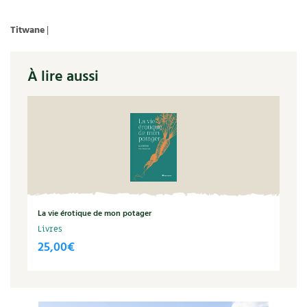
BD : La folle histoire des plantes
Titwane
|
À lire aussi
La vie érotique de mon potager
Livres
25,00
€