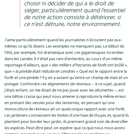
Accès
choisir ni décider de qui a le droit de
Bricolages au jardin
Les chroniques de Marie
siéger, particulièrement quand l’essentiel
Cuisine saine
Le magazine
Les 4 saisons
Séjourner en Trièves
de notre action consiste à détériorer, si
Outils et ustensiles du jardin
Forums
ce n’est détruire, notre environnement.
Manger bio
Stages
Nous contacter
Biodiversité
Jardin bio
J’aime particulièrement quand les journalistes n’écoutent pas eux-
Cures, régimes
Cartes cadeau
Ravageurs et maladies au jardin
Habitat écologique
mêmes ce qu’ils disent. Les exemples ne manquent pas. Le début de
l’été, par exemple, fut dramatique avec ces gigantesques incendies
Dessert, Boulangerie
Petit élevage
dans les Landes. Il n’était pas rare d’entendre, au cours d’un même
Cuisine saine
reportage d’ailleurs, que
« des milliers d’hectares de forêt ont brûlé »
,
Techniques, conservation, organisation
que
« la pinède était réduite en cendres »
. Quel est le rapport entre la
Cuisine saine
Soins naturels
forêt et une pinède ? Il y en a autant qu’entre un champ de maïs et un
Agenda, calendrier
potager. Confondre ces alignements de résineux – à ce sujet, quand
Alimentation et nutrition
Société et alternatives
j’étais enfant, on me disait de ne pas jouer avec les allumettes –, est
NOUVEAUTÉS
une bêtise crasse qui peut nous amener à reproduire la même erreur
Recettes de printemps
Les 4 saisons
& vous
en prenant des vessies pour des lanternes, en pensant qu’une
monoculture de résineux ait un quelconque rapport avec une forêt.
Feuilleter le catalogue
Recettes par type de plat
Les jardiniers connaissent les limites d’une haie de thuyas et, quand ils
Questions à la rédaction
plantent pour border leur jardin, ils prennent grand soin de diversifier
les espèces. Peut-être peut-on espérer que ce que nous nous avons
Recettes sans gluten
Entre abonné·es