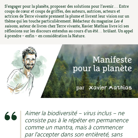
Ornement
Hors-séries
S’engager pour la planète, proposer des solutions pour l’avenir… Entre
Médicinales
Programme 2026 du Centre Terre vivante
Calendrier des travaux du jardin
La tribune
coups de cœur et coups de griffes, des auteurs, autrices, acteurs et
actrices de Terre vivante prennent la plume et livrent leur vision sur un
Biodiversité
Archives
thème qui les touche particulièrement. Rédacteur du magazine
Les 4
Originales
Avec les enfants
Carte climatique
Édito des
4 saisons
saisons
, auteur de livres chez Terre vivante, Xavier Mathias livre ici ses
réflexions sur les discours entendus au cours d’un été… brûlant. Un appel
Autonomie, bricolage
Soutenez Les 4 Saisons
à prendre – enfin – en considération la Nature.
Kits de jardinage
Venir en groupe
Calendrier lunaire
Manifeste pour la planète
Santé, bien-être
Outils de jardin
Scolaires
Potager
Champs d’action – le podcast
Médecine douce
Accessoires de jardin
Séminaires, entreprises, associations, collectivités…
Verger
Table ronde jardinière
Cosmétique bio, soins
Jeux
Les espaces de formation
Permaculture et syntropie
En direct !
Maison écologique
DVD
Dormir à Terre vivante
Cultiver sous serre
Débat d’experts
Enfants
Nos productions
Infos pratiques
Jardiner en ville
Aimer la biodiversité – virus inclus – ne
Nouvelles sur le jardin et l’écologie
consiste pas à le répéter en permanence
DIY, autonomie
Agenda, calendrier
Horaires, tarifs, restauration
Ornement et aménagement du jardin
comme un mantra, mais à commencer
Prenez-en de la graine !
par l’accepter dans son entièreté, sans
Société, engagement
Livres