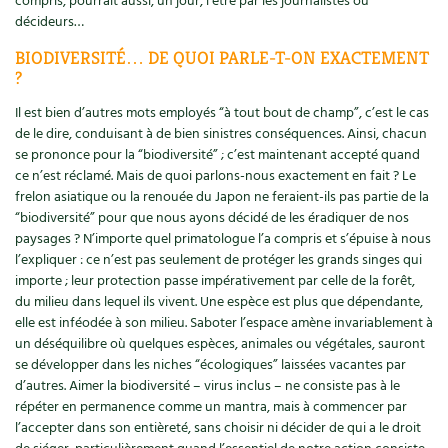
compris, pourrait aussi, un jour, l’être par les journalistes ou
décideurs…
Recettes végétariennes et vegan
Trucs & astuces
BIODIVERSITÉ… DE QUOI PARLE-T-ON EXACTEMENT
?
Habitat écologique
Expés
Il est bien d’autres mots employés “à tout bout de champ”, c’est le cas
Conception et gros oeuvre
Trocs & petites annonces
de le dire, conduisant à de bien sinistres conséquences. Ainsi, chacun
se prononce pour la “biodiversité” ; c’est maintenant accepté quand
Matériaux écologiques
Appels à témoignage
ce n’est réclamé. Mais de quoi parlons-nous exactement en fait ? Le
frelon asiatique ou la renouée du Japon ne feraient-ils pas partie de la
“biodiversité” pour que nous ayons décidé de les éradiquer de nos
Énergie
Bonnes adresses
paysages ? N’importe quel primatologue l’a compris et s’épuise à nous
l’expliquer : ce n’est pas seulement de protéger les grands singes qui
Gestion de l’eau
Liste des pépiniéristes
importe ; leur protection passe impérativement par celle de la forêt,
du milieu dans lequel ils vivent. Une espèce est plus que dépendante,
Entretien de la maison
Mieux consommer
elle est inféodée à son milieu. Saboter l’espace amène invariablement à
un déséquilibre où quelques espèces, animales ou végétales, sauront
Décoration et petit bricolage
se développer dans les niches “écologiques” laissées vacantes par
d’autres. Aimer la biodiversité – virus inclus – ne consiste pas à le
Santé et bien-être
répéter en permanence comme un mantra, mais à commencer par
l’accepter dans son entièreté, sans choisir ni décider de qui a le droit