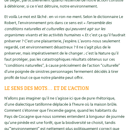
de siéger, particulièrement quand l’essentiel de notre action consiste
Les plantes et leurs vertus
à détériorer, si ce n’est détruire, notre environnement.
Soins et cosmétiques au naturel
Et voilà. Le mot est lâché : en-vi-ron-ne-ment. Selon le dictionnaire Le
Robert, l’environnement pris dans ce sens est «
l’ensemble des
Société et alternatives
conditions naturelles et culturelles qui peuvent agir sur les
organismes vivants et les activités humaines »
. Et c’est ça qu’il faudrait
préserver ? C’est une plaisanterie, j’espère. L’avons-nous seulement
Vivre l’écologie
regardé, cet environnement désastreux ? Il ne s’agit plus de le
préserver, mais impérativement de le changer ; c’est la Nature qu’il
Protéger la nature
faut protéger, pas les catastrophiques résultats obtenus sur ces
“conditions naturelles”, à cause précisément de l’action “culturelle”
Autonomie
d’une poignée de sinistres personnages fermement décidés à tirer
profit de tout ce que notre planète peut offrir.
Enfants
LE SENS DES MOTS… ET DE L’ACTION
Actions pour la planète
N’allons pas imaginer qu’il ne s’agisse ici que de pure rhétorique,
d’une dialectique tatillonne déplacée à l’heure où la maison brûle.
Comment s’étonner que l’incendie gagne, quand les habitants du
Les 4 saisons
Pays de Cocagne que nous sommes entendent à longueur de journée
qu’une pinède est une forêt, que la biodiversité se choisit, tandis
Archives
qu’“environnement” est nettement plus politiquement correct que