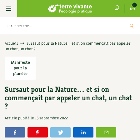
0
Livres
Accueil
Sursaut pour la Nature… et si on commençait par appeler
un chat, un chat ?
Permaculture, Jardin bio
Les 4 saisons
Manifeste
pour la
Potager
S’abonner
Boutique
planète
Techniques de jardinage
Se réabonner
Sursaut pour la Nature… et si on
Graines, semences
Cartes cadeau
es
Don pour soutenir Terre vivante
commençait par appeler un chat, un chat
Verger, arbres
Offrir un abonnement
Potagères
Centre Terre vivante
?
+
AJOU
5,00
€
UTER
Petit élevage
Les numéros
Aromatiques
Article publié le
15 septembre 2022
Découvrir le Centre
Infos & conseils
Aménagement jardin
4 saisons
Florales
Visiter en famille, entre amis
Jardin bio
Parole libre