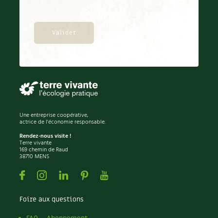
Une entreprise coopérative,
actrice de l'économie responsable.
Rendez-nous visite !
Terre vivante
169 chemin de Raud
38710 MENS
Facebook
Instagram
Linkedin
Pinterest
Youtube
Foire aux questions