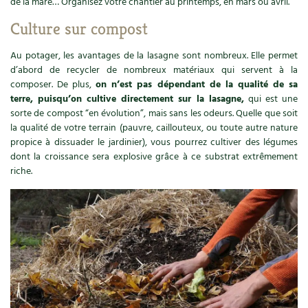
de la mare… Organisez votre chantier au printemps, en mars ou avril.
Carnets de saison
Culture sur compost
Compléments
Au potager, les avantages de la lasagne sont nombreux. Elle permet
d’abord de recycler de nombreux matériaux qui servent à la
Dossier
4 saisons
composer. De plus,
on n’est pas dépendant de la qualité de sa
terre, puisqu’on cultive directement sur la lasagne,
qui est une
sorte de compost “en évolution”, mais sans les odeurs. Quelle que soit
Actualités
la qualité de votre terrain (pauvre, caillouteux, ou toute autre nature
propice à dissuader le jardinier), vous pourrez cultiver des légumes
Vidéos et podcasts
dont la croissance sera explosive grâce à ce substrat extrêmement
riche.
Conseils vidéo des
4 saisons
Secrets d’abonné
Tous au jardin ! avec Pascal
La vie secrète du jardin