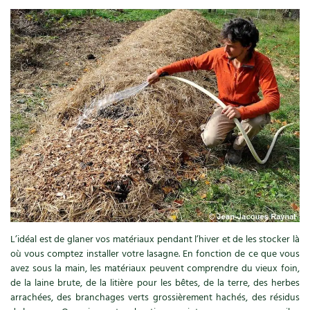
Les plantes et leurs vertus
Soins et cosmétiques au naturel
Société et alternatives
Vivre l’écologie
Protéger la nature
Autonomie
Enfants
Actions pour la planète
L’idéal est de glaner vos matériaux pendant l’hiver et de les stocker là
où vous comptez installer votre lasagne. En fonction de ce que vous
Les 4 saisons
avez sous la main, les matériaux peuvent comprendre du vieux foin,
de la laine brute, de la litière pour les bêtes, de la terre, des herbes
Archives
arrachées, des branchages verts grossièrement hachés, des résidus