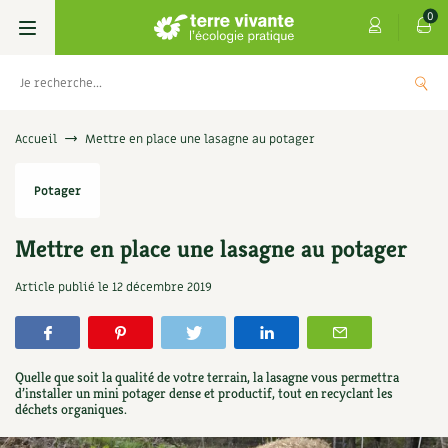
0
Livres
Accueil
Mettre en place une lasagne au potager
Permaculture, Jardin bio
Les 4 saisons
Potager
Potager
S’abonner
Boutique
Mettre en place une lasagne au potager
Techniques de jardinage
Se réabonner
Graines, semences
Cartes cadeau
Article publié le
12 décembre 2019
s
Don pour soutenir Terre vivante
Verger, arbres
Offrir un abonnement
Potagères
Centre Terre vivante
+
AJOUTE
5,00
€
TER
Petit élevage
Les numéros
Aromatiques
Quelle que soit la qualité de votre terrain, la lasagne vous permettra
Découvrir le Centre
Infos & conseils
d’installer un mini potager dense et productif, tout en recyclant les
déchets organiques.
Aménagement jardin
4 saisons
Florales
Visiter en famille, entre amis
Jardin bio
Parole libre