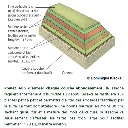
Recettes végétariennes et vegan
Trucs & astuces
Habitat écologique
Expés
Conception et gros oeuvre
Trocs & petites annonces
Matériaux écologiques
Appels à témoignage
Énergie
Bonnes adresses
Gestion de l’eau
Liste des pépiniéristes
Prenez soin d’arroser chaque couche abondamment
: la lasagne
Entretien de la maison
Mieux consommer
requiert énormément d’humidité au début. Celle-ci se restituera aux
plantes petit à petit et permettra d’éviter des arrosages fastidieux par
Décoration et petit bricolage
la suite. Le tout doit atteindre une bonne hauteur, au moins 30 cm,
sachant qu’au fur et à mesure des mois de culture, la lasagne va
Santé et bien-être
sérieusement s’affaisser. Ne faites pas trop large pour faciliter
l’entretien : 1,20 à 1,30 mètre environ.