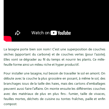
Accès
Bricolages au jardin
Les chroniques de Marie
Cuisine saine
Le magazine
Les 4 saisons
Séjourner en Trièves
Outils et ustensiles du jardin
Forums
Manger bio
Stages
Nous contacter
Biodiversité
Jardin bio
Cures, régimes
Cartes cadeau
Ravageurs et maladies au jardin
Habitat écologique
Dessert, Boulangerie
Petit élevage
Cuisine saine
La lasagne porte bien son nom ! C’est une superposition de couches
sèches (apportant du carbone) et de couches vertes (pour l’azote).
Techniques, conservation, organisation
Cuisine saine
Elles vont se dégrader au fil du temps et nourrir les plants. Ce mille-
Soins naturels
feuille forme ainsi un milieu riche et hyper productif.
Agenda, calendrier
Alimentation et nutrition
Société et alternatives
Pour installer une lasagne, nul besoin de travailler le sol en amont. On
débute avec la couche la plus grossière en posant, à même le sol, des
NOUVEAUTÉS
Recettes de printemps
Les 4 saisons
& vous
branchages issus de la taille des haies, mais des cartons d’emballages
peuvent aussi faire l’affaire. On monte ensuite les différentes couches
Feuilleter le catalogue
Recettes par type de plat
avec des matériaux de plus en plus fins : fumier, taille de vivaces,
Questions à la rédaction
feuilles mortes, déchets de cuisine ou tontes fraîches, paille et enfin
compost
.
Recettes sans gluten
Entre abonné·es