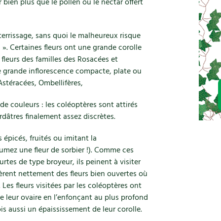
 bien plus que le pollen ou le nectar offert
terrissage, sans quoi le malheureux risque
 ». Certaines fleurs ont une grande corolle
leurs des familles des Rosacées et
 grande inflorescence compacte, plate ou
Astéracées, Ombellifères,
 de couleurs : les coléoptères sont attirés
erdâtres finalement assez discrètes.
épicés, fruités ou imitant la
umez une fleur de sorbier !). Comme ces
rtes de type broyeur, ils peinent à visiter
fèrent nettement des fleurs bien ouvertes où
es fleurs visitées par les coléoptères ont
 leur ovaire en l’enfonçant au plus profond
fois aussi un épaississement de leur corolle.