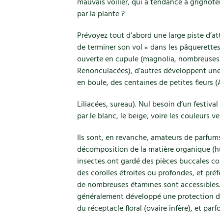
mauvais voilier, qui a tendance à grignoter
par la plante ?
Prévoyez tout d’abord une large piste d’at
de terminer son vol « dans les pâquerettes
ouverte en cupule (magnolia, nombreuses f
Renonculacées), d’autres développent une
en boule, des centaines de petites fleurs (
Liliacées, sureau). Nul besoin d’un festival
par le blanc, le beige, voire les couleurs v
Ils sont, en revanche, amateurs de parfums 
décomposition de la matière organique (h
insectes ont gardé des pièces buccales cou
des corolles étroites ou profondes, et pré
de nombreuses étamines sont accessibles. L
généralement développé une protection de
du réceptacle floral (ovaire infère), et par