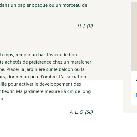
Autonomie
NOUVEAUTÉ
nception et gros oeuvre
é, dans un papier opaque ou un morceau de
tériaux écologiques
Société, engagement
Enfants
Feuilleter l
ergie
H. J. (11)
stion de l’eau
Actions pour la planète
tretien de la maison
coration et petit bricolage
ntemps, remplir un bac Riviera de bon
ants achetés de préférence chez un maraîcher
e. Placer la jardinière sur le balcon ou la
ours, donner un peu d’ombre. L’association
veille pour activer le développement des
ser fleurir. Ma jardinière mesure 55 cm de long
au.
A. L. G. (56)