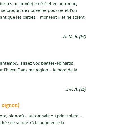
 (bettes ou poirée) en été et en automne,
il se produit de nouvelles pousses et l’on
vant que les cardes « montent » et ne soient
A.-M. B. (63)
printemps, laissez vos blettes-épinards
t l’hiver. Dans ma région – le nord de la
J.-F. A. (35)
, oignon)
alote, oignon) – automnale ou printanière –,
udrée de soufre. Cela augmente la