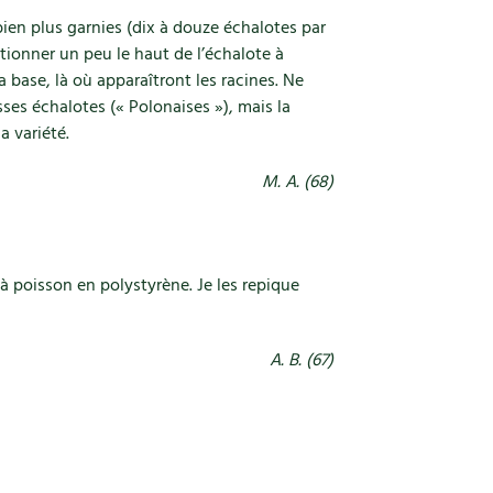
ien plus garnies (dix à douze échalotes par
ectionner un peu le haut de l’échalote à
la base, là où apparaîtront les racines. Ne
osses échalotes (« Polonaises »), mais la
a variété.
M. A. (68)
à poisson en polystyrène. Je les repique
A. B. (67)