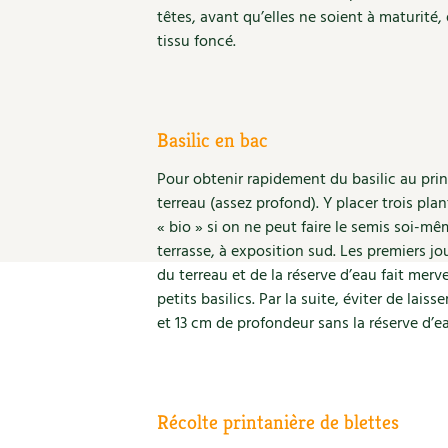
Nouvelles sur le jardin et l’écologie
Biodiversité
Co
Jardiner en ville
têtes, avant qu’elles ne soient à maturit
tissu foncé.
Autonomie, bricolage
Ma
Ornement et aménagement du jardin
Prenez-en de la graine !
Én
Bricolages au jardin
Ge
Outils et ustensiles du jardin
Les chroniques de Marie
En
Basilic en bac
Biodiversité
Dé
Ravageurs et maladies au jardin
Pour obtenir rapidement du basilic au pri
terreau (assez profond). Y placer trois pl
Petit élevage
« bio » si on ne peut faire le semis soi-mêm
terrasse, à exposition sud. Les premiers j
du terreau et de la réserve d’eau fait mer
petits basilics. Par la suite, éviter de lais
et 13 cm de profondeur sans la réserve d’e
Récolte printanière de blettes