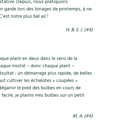
ustative. Depuis, nous pratiquons
en garde lors des binages de printemps, à ne
est notre plus bel ail !
H. & S. J. (44)
aque plant en deux dans le sens de la
chaque moitié – donc chaque plant –
ésultat : un démarrage plus rapide, de belles
faut cultiver les échalotes « coupées »
dégarnir le pied des bulbes en cours de
 facile, je plante mes bulbes sur un petit
M. A. (44)