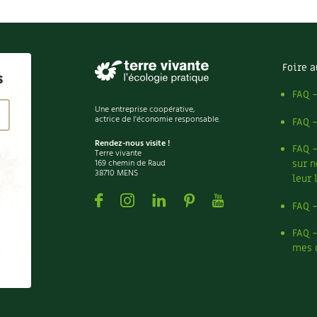
Foire a
s
FAQ 
Une entreprise coopérative,
actrice de l'économie responsable.
FAQ 
Rendez-nous visite !
FAQ 
Terre vivante
169 chemin de Raud
sur n
38710 MENS
leur 
Facebook
Instagram
Linkedin
Pinterest
Youtube
FAQ 
FAQ 
mes 