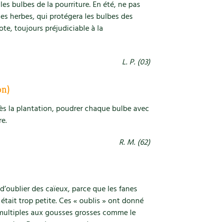
les bulbes de la pourriture. En été, ne pas
es herbes, qui protégera les bulbes des
te, toujours préjudiciable à la
L. P. (03)
on)
ès la plantation, poudrer chaque bulbe avec
re.
R. M. (62)
vé d’oublier des caïeux, parce que les fanes
était trop petite. Ces « oublis » ont donné
 multiples aux gousses grosses comme le