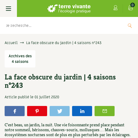
0
Livres
Accueil
La face obscure du jardin | 4 saisons n°243
Permaculture, Jardin bio
Archives des
Les 4 saisons
4 saisons
Potager
S’abonner
Boutique
La face obscure du jardin | 4 saisons
n°243
Techniques de jardinage
Se réabonner
Graines, semences
Cartes cadeau
Les antisèches de Terre vivante : Les
Article publié le
01 juillet 2020
tisanes qui soignent
Verger, arbres
Offrir un abonnement
Potagères
Centre Terre vivante
+
AJOUTE
9,90
€
Petit élevage
Les numéros
Aromatiques
Découvrir le Centre
Infos & conseils
C’est beau, un jardin, la nuit. Une vie foisonnante prend place pendant
Aménagement jardin
4 saisons
notre sommeil, hérissons, chauves-souris, mollusques… Mais les
Florales
Visiter en famille, entre amis
Jardin bio
Parole libre
écosystèmes nocturnes sont de plus en plus perturbés par les éclairages.