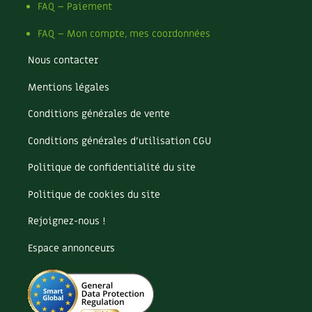
Les plantes et leurs vertus
FAQ – Paiement
FAQ – Mon compte, mes coordonnées
Soins et cosmétiques au naturel
Nous contacter
Société et alternatives
Mentions légales
Vivre l’écologie
Conditions générales de vente
Protéger la nature
Conditions générales d’utilisation CGU
Autonomie
Politique de confidentialité du site
Politique de cookies du site
Enfants
Rejoignez-nous !
Actions pour la planète
Espace annonceurs
Les 4 saisons
Archives