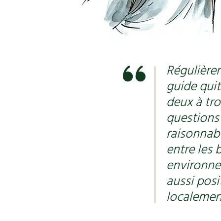
Régulière
guide quit
deux à troi
questions 
raisonnabl
entre les 
environne
aussi posit
localemen