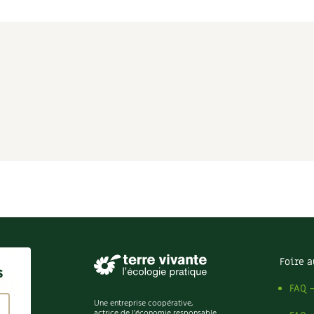
Foire a
s
FAQ 
Une entreprise coopérative,
actrice de l'économie responsable.