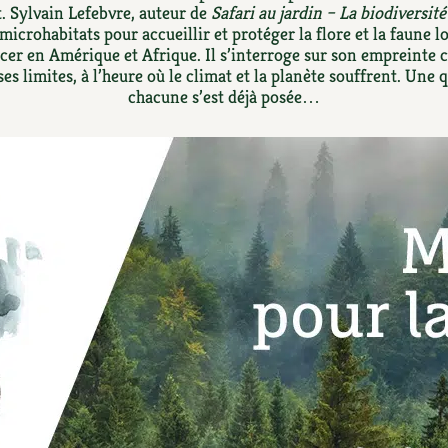
Autonomie
NOUVEAUTÉ
nception et gros oeuvre
. Sylvain Lefebvre, auteur de
Safari au jardin – La biodiversit
icrohabitats pour accueillir et protéger la flore et la faune l
tériaux écologiques
acer en Amérique et Afrique. Il s’interroge sur son empreinte 
Société, engagement
Enfants
Feuilleter l
ergie
ses limites, à l’heure où le climat et la planète souffrent. Une
chacune s’est déjà posée…
stion de l’eau
Actions pour la planète
tretien de la maison
coration et petit bricolage