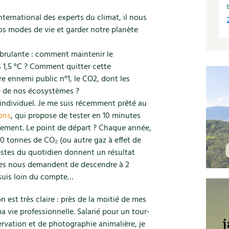
nternational des experts du climat, il nous
os modes de vie et garder notre planète
 brulante : comment maintenir le
s 1,5 °C ? Comment quitter cette
e ennemi public n°1, le CO2, dont les
ie de nos écosystèmes ?
individuel. Je me suis récemment prêté au
ions
, qui propose de tester en 10 minutes
fement. Le point de départ ? Chaque année,
 tonnes de CO₂ (ou autre gaz à effet de
gestes du quotidien donnent un résultat
ues nous demandent de descendre à 2
 suis loin du compte…
 est très claire : près de la moitié de mes
a vie professionnelle. Salarié pour un tour-
rvation et de photographie animalière, je