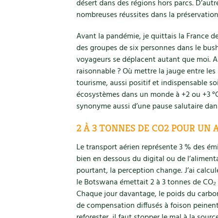
désert dans des régions hors parcs. D’autr
nombreuses réussites dans la préservation 
Avant la pandémie, je quittais la France de
des groupes de six personnes dans le bush 
voyageurs se déplacent autant que moi. Al
raisonnable ? Où mettre la jauge entre le
tourisme, aussi positif et indispensable soi
écosystèmes dans un monde à +2 ou +3 °C 
synonyme aussi d’une pause salutaire dan
2 À 3 TONNES DE CO2 POUR UN
Le transport aérien représente 3 % des émi
bien en dessous du digital ou de l’alimenta
pourtant, la perception change. J’ai calcu
le Botswana émettait 2 à 3 tonnes de CO₂ :
Chaque jour davantage, le poids du carb
de compensation diffusés à foison peinent 
reforester, il faut stopper le mal à la so