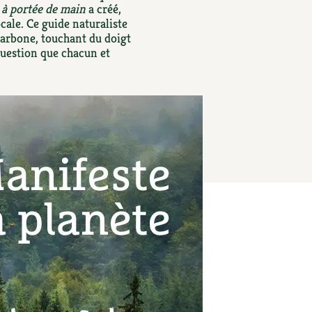
S
Vidéos et podcasts
é à portée de main
a créé,
ocale. Ce guide naturaliste
Conseils vidéo des
4 saisons
carbone, touchant du doigt
e catalogue
Secrets d’abonné
 question que chacun et
Tous au jardin ! avec Pascal
La vie secrète du jardin
BD : La folle histoire des plantes