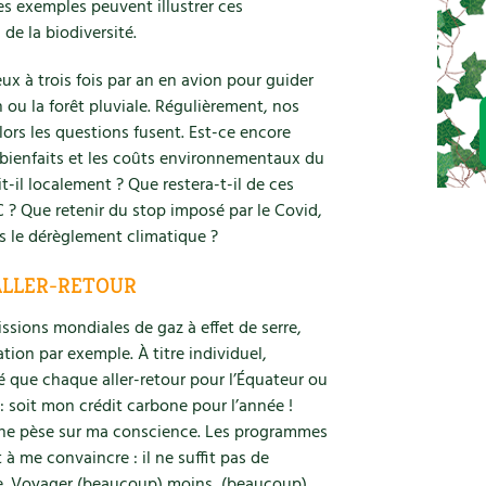
es exemples peuvent illustrer ces
de la biodiversité.
ux à trois fois par an en avion pour guider
ou la forêt pluviale. Régulièrement, nos
ors les questions fusent. Est-ce encore
s bienfaits et les coûts environnementaux du
t-il localement ? Que restera-t-il de ces
? Que retenir du stop imposé par le Covid,
s le dérèglement climatique ?
 ALLER-RETOUR
ssions mondiales de gaz à effet de serre,
tion par exemple. À titre individuel,
lé que chaque aller-retour pour l’Équateur ou
 soit mon crédit carbone pour l’année !
one pèse sur ma conscience. Les programmes
à me convaincre : il ne suffit pas de
urce. Voyager (beaucoup) moins, (beaucoup)