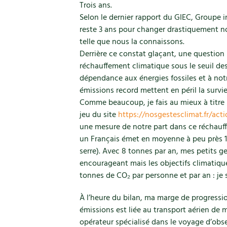
Trois ans.
Selon le dernier rapport du GIEC, Groupe i
reste 3 ans pour changer drastiquement n
telle que nous la connaissons.
Derrière ce constat glaçant, une question
réchauffement climatique sous le seuil de
dépendance aux énergies fossiles et à notr
émissions record mettent en péril la surv
Comme beaucoup, je fais au mieux à titre 
jeu du site
https://nosgestesclimat.fr/act
une mesure de notre part dans ce réchauf
un Français émet en moyenne à peu près 10
serre). Avec 8 tonnes par an, mes petits 
encourageant mais les objectifs climatiq
tonnes de CO₂ par personne et par an : je
À l’heure du bilan, ma marge de progression
émissions est liée au transport aérien de m
opérateur spécialisé dans le voyage d’obse