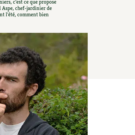
S
Vidéos et podcasts
niers, c'est ce que propose
 Aspe, chef-jardinier de
Conseils vidéo des
4 saisons
ant l'été, comment bien
e catalogue
Secrets d’abonné
Tous au jardin ! avec Pascal
La vie secrète du jardin
BD : La folle histoire des plantes