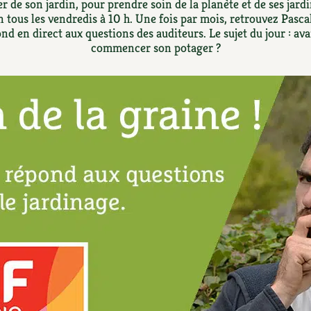
Autonomie
NOUVEAUTÉ
 de son jardin, pour prendre soin de la planète et de ses jardi
nception et gros oeuvre
 tous les vendredis à 10 h. Une fois par mois, retrouvez Pascal
tériaux écologiques
ond en direct aux questions des auditeurs. Le sujet du jour : av
Société, engagement
Enfants
Feuilleter l
commencer son potager ?
ergie
stion de l’eau
Actions pour la planète
tretien de la maison
coration et petit bricolage