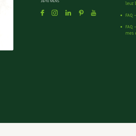
38710 MENS
leur 
Facebook
Instagram
Linkedin
Pinterest
Youtube
FAQ 
FAQ 
mes 