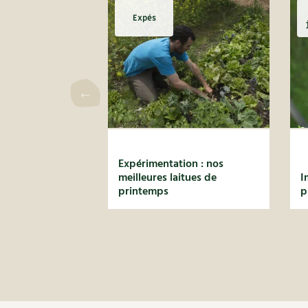
Expés
Expérimentation : nos
meilleures laitues de
I
printemps
p