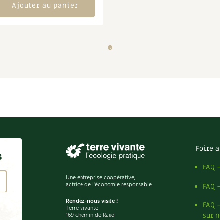
Ajouter au panier
Foire a
s
FAQ 
Une entreprise coopérative,
actrice de l'économie responsable.
FAQ 
Rendez-nous visite !
FAQ 
Terre vivante
169 chemin de Raud
sur n