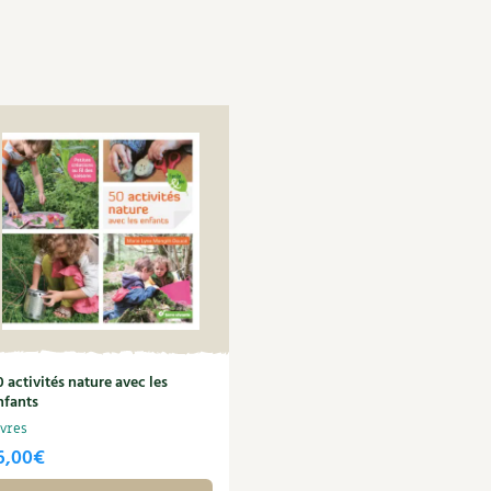
0 activités nature avec les
nfants
ivres
6,00
€