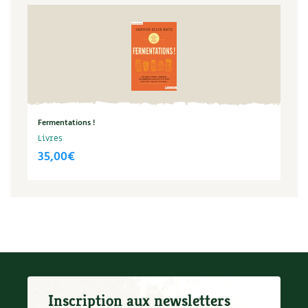
Les plantes et leurs vertus
Soins et cosmétiques au naturel
Société et alternatives
Vivre l’écologie
Fermentations !
Protéger la nature
Livres
35,00
€
Autonomie
Enfants
Actions pour la planète
Les 4 saisons
Archives
Inscription aux newsletters