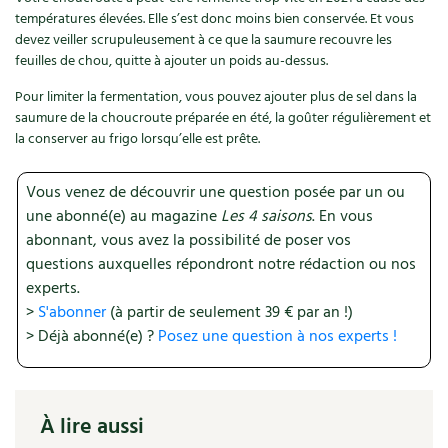
températures élevées. Elle s’est donc moins bien conservée. Et vous
Recettes végétariennes et vegan
Trucs & astuces
devez veiller scrupuleusement à ce que la saumure recouvre les
feuilles de chou, quitte à ajouter un poids au-dessus.
Habitat écologique
Expés
Pour limiter la fermentation, vous pouvez ajouter plus de sel dans la
saumure de la choucroute préparée en été, la goûter régulièrement et
Conception et gros oeuvre
Trocs & petites annonces
la conserver au frigo lorsqu’elle est prête.
Matériaux écologiques
Appels à témoignage
Vous venez de découvrir une question posée par un ou
une abonné(e) au magazine
Les 4 saisons
. En vous
Énergie
Bonnes adresses
abonnant, vous avez la possibilité de poser vos
questions auxquelles répondront notre rédaction ou nos
Gestion de l’eau
Liste des pépiniéristes
experts.
>
S'abonner
(à partir de seulement 39 € par an !)
Entretien de la maison
Mieux consommer
> Déjà abonné(e) ?
Posez une question à nos experts !
Décoration et petit bricolage
Santé et bien-être
À lire aussi