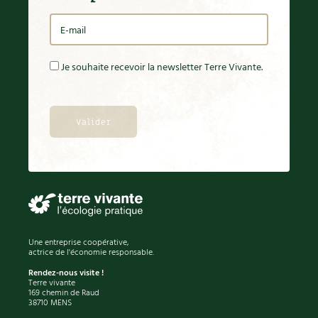
Carnets de saison
Compléments
Je souhaite recevoir la newsletter Terre Vivante.
Dossier
4 saisons
Actualités
Vidéos et podcasts
Conseils vidéo des
4 saisons
Secrets d’abonné
Une entreprise coopérative,
Tous au jardin ! avec Pascal
actrice de l'économie responsable.
Rendez-nous visite !
Terre vivante
La vie secrète du jardin
169 chemin de Raud
38710 MENS