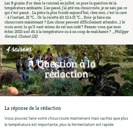
Les 9 grains d’or dans la cuisine) en juillet, se pose la question de la
Ornement
Hors-séries
Médicinales
température ambiante. L’an passé, j’ai jeté ma choucroute, je ne sais pas ce
Programme 2026 du Centre Terre vivante
Calendrier des travaux du jardin
La tribune
qui s’est passé... La pièce la plus froide aujourd’hui, chez moi, c’est la cave
– à l’instant, 21 °C... Or la recette dit 12 à 15 °C... Dois-je faire ma
Biodiversité
Archives
Originales
choucroute maintenant ? (Les choux peuvent difficilement attendre...) Je
Avec les enfants
Carte climatique
Édito des
4 saisons
crois avoir lu qu’il vaut mieux du sel non iodé ? Pensez-vous que mon
échec 2021 soit dû à la température ou à un coup de malchance ?
_Philippe
Autonomie, bricolage
Soutenez Les 4 Saisons
Kits de jardinage
Gerard, Clomot (21)
Venir en groupe
Calendrier lunaire
Manifeste pour la planète
Santé, bien-être
Outils de jardin
Scolaires
Potager
Champs d’action – le podcast
Médecine douce
Accessoires de jardin
Séminaires, entreprises, associations, collectivités…
Verger
Table ronde jardinière
Cosmétique bio, soins
Jeux
Les espaces de formation
Permaculture et syntropie
En direct !
Maison écologique
DVD
Dormir à Terre vivante
Cultiver sous serre
Débat d’experts
Enfants
Nos productions
Infos pratiques
Jardiner en ville
La réponse de la rédaction
Nouvelles sur le jardin et l’écologie
DIY, autonomie
Vous pouvez faire votre choucroute maintenant mais sachez que plus
Agenda, calendrier
Horaires, tarifs, restauration
Ornement et aménagement du jardin
Prenez-en de la graine !
la température est importante, plus la fermentation est rapide.
Société, engagement
Livres