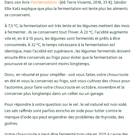
Accès
Dans son livre
Fermentations !
(éd. Terre Vivante, 2018, 35 €), Sándor
Bricolages au jardin
Les chroniques de Marie
Ellix Katz explique que plus la fermentation est lente plus les aliments
Cuisine saine
Le magazine
Les 4 saisons
se conservent.
Séjourner en Trièves
Outils et ustensiles du jardin
Forums
À 7,5 °C, la fermentation est très lente et les légumes mettent des mois
Manger bio
Stages
Nous contacter
Biodiversité
Jardin bio
à fermenter ; ils se conservent tout l’hiver. À 23 °C, l’acidité augmente
vite et, en 8 à 10 jours, les légumes sont fermentés et prêts à être
Cures, régimes
Cartes cadeau
consommés. À 32 °C, le temps nécessaire à la fermentation est
Ravageurs et maladies au jardin
Habitat écologique
identique, mais l’acidité est supérieure ; les légumes fermentés doivent
Dessert, Boulangerie
ensuite être conservés au frigo pour éviter que la fermentation se
Petit élevage
Cuisine saine
poursuive et se conserveront moins longtemps.
Techniques, conservation, organisation
Cuisine saine
Soins naturels
Donc, en résumé et pour simplifier : soit vous faites votre choucroute
en été et vous la conservez au frigo, soit vous cultivez des choux pour
Agenda, calendrier
l’automne, pour faire votre choucroute en octobre, novembre et la
Alimentation et nutrition
Société et alternatives
conserver plus longtemps dans un cellier ou un garage.
NOUVEAUTÉS
Recettes de printemps
Les 4 saisons
& vous
Pour répondre à votre question sur le sel : le sel naturel est non iodé.
Les sels raffinés sont parfois enrichis en iode pour lutter contre le
Feuilleter le catalogue
Recettes par type de plat
Questions à la rédaction
manque d’iode qui peut engendrer des problèmes de thyroïde, des
goitres.
Recettes sans gluten
Entre abonné·es
Votre choucroute a peut-être fermenté trop vite en 2021 à cause des