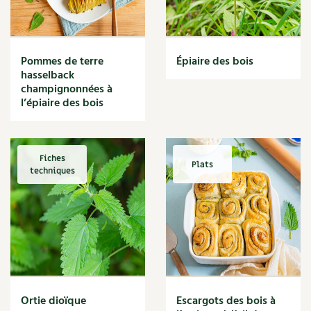
Narcisse
Nature
Nettoyage
Nettoyant
Pommes de terre
Épiaire des bois
Nichoir
hasselback
Noisette
champignonnées à
Noix
l’épiaire des bois
Noix de coco
Nourriture
Nuisibles
Fiches
Plats
Numérique
techniques
Nutriments
Observation
Œuf
Oignon
Oiseaux
Olivier
Optimisation
Ortie dioïque
Escargots des bois à
Optimiser l'espace