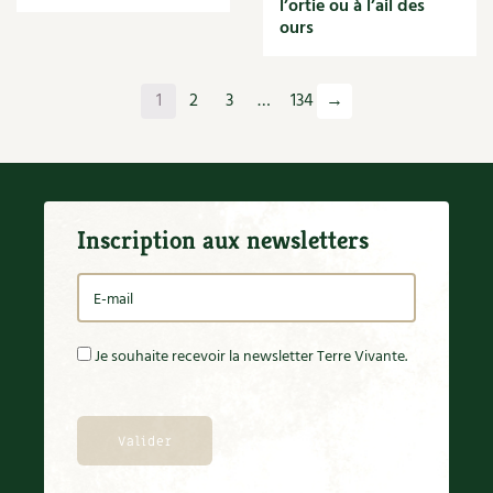
l’ortie ou à l’ail des
Orange
ours
Origan
Ornement
Outil
1
2
3
…
134
→
Outils
Paillage
Paille
Panais
Papier
Inscription aux newsletters
Parasite
Partenariat
Participatif
Patate douce
Pâte
Je souhaite recevoir la newsletter Terre Vivante.
Pâtisson
Patrimoine
Pêche
Pelouse
Pépinières