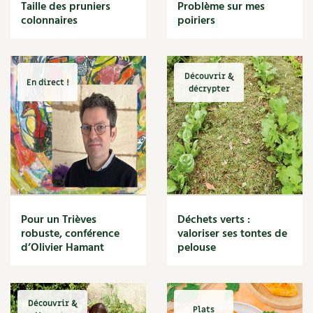
BD : La folle histoire des plantes
Taille des pruniers
Problème sur mes
Cuisine saine
colonnaires
poiriers
Décoration
Dessert
DIY
Eau
Découvrir &
En direct !
Énergie
décrypter
Enfants
Expérimentation
Fleur
Jardin bio
Légumes
Légumineuse
Macérat
Pour un Trièves
Déchets verts :
Maïs doux
robuste, conférence
valoriser ses tontes de
Maison saine
d’Olivier Hamant
pelouse
Mal de gorge
Maladie
Mare
Découvrir &
Marie Chioca
Plats