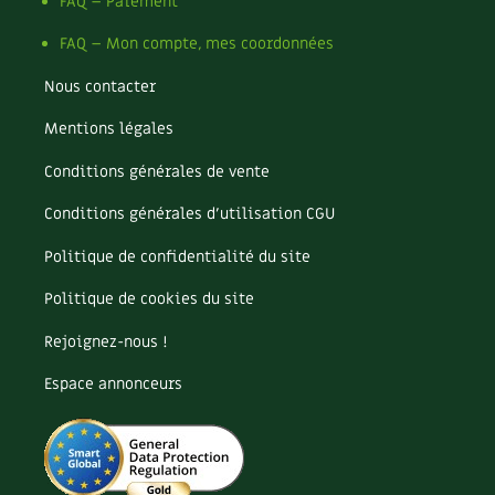
Pomme
FAQ – Paiement
Pomme de terre
FAQ – Mon compte, mes coordonnées
Potager
Potager en lasagnes
Nous contacter
Potimarron
Mentions légales
Poules
Prairie fleurie
Conditions générales de vente
Productif
Purin
Conditions générales d’utilisation CGU
Ravageur
Politique de confidentialité du site
Recette
Récup'
Politique de cookies du site
Recyclage
Rejoignez-nous !
Réparation
Reproduction
Espace annonceurs
Restauration
Rocaille
Ronce (ou mûre de jardin)
Roquette