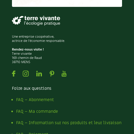
Permaculture
Persil
Pesticides
Petits pois
Piment
Une entreprise coopérative,
Pissenlit
actrice de l'économie responsable.
Pizza
Rendez-nous visite !
Terre vivante
Plantes
169 chemin de Raud
38710 MENS
Plantes d'extérieur
Plantes d'intérieur
Facebook
Instagram
Linkedin
Pinterest
Youtube
Plantes médicinales
Plantes sauvages
Foire aux questions
Plants
Plastique
FAQ – Abonnement
Plat
FAQ – Ma commande
Poireau
Pollinisation
FAQ – Information sur nos produits et leur livraison
Pollution