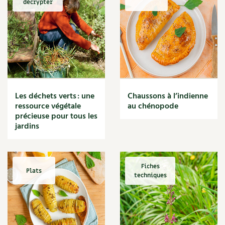
décrypter
Marmite
Massage
Matériaux
Maux
Méditerranéen
Menace
Mésange
Microflore
Les déchets verts : une
Chaussons à l’indienne
Migraine
ressource végétale
au chénopode
précieuse pour tous les
Mode de culture
jardins
Montagne
Mousse
Moutarde
Multiplication
Fiches
Plats
techniques
Mûre
Muret
Muscade
Musique