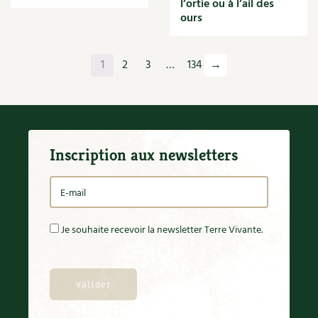
l’ortie ou à l’ail des
Orange
ours
Origan
Ornement
Outil
1
2
3
…
134
→
Outils
Paillage
Paille
Panais
Papier
Inscription aux newsletters
Parasite
Partenariat
Participatif
Patate douce
Pâte
Je souhaite recevoir la newsletter Terre Vivante.
Pâtisson
Patrimoine
Pêche
Pelouse
Pépinières