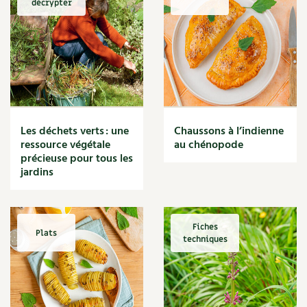
décrypter
Marmite
Massage
Matériaux
Maux
Méditerranéen
Menace
Mésange
Microflore
Les déchets verts : une
Chaussons à l’indienne
Migraine
ressource végétale
au chénopode
précieuse pour tous les
Mode de culture
jardins
Montagne
Mousse
Moutarde
Multiplication
Fiches
Plats
techniques
Mûre
Muret
Muscade
Musique