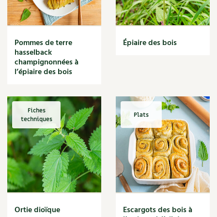
Narcisse
Nature
Nettoyage
Nettoyant
Pommes de terre
Épiaire des bois
Nichoir
hasselback
Noisette
champignonnées à
Noix
l’épiaire des bois
Noix de coco
Nourriture
Nuisibles
Fiches
Plats
Numérique
techniques
Nutriments
Observation
Œuf
Oignon
Oiseaux
Olivier
Optimisation
Ortie dioïque
Escargots des bois à
Optimiser l'espace