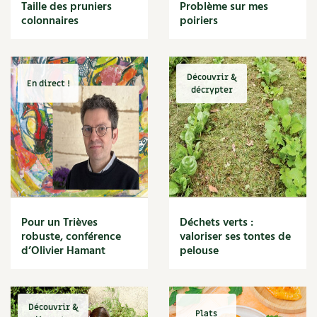
BD : La folle histoire des plantes
Taille des pruniers
Problème sur mes
Cuisine saine
colonnaires
poiriers
Décoration
Dessert
DIY
Eau
Découvrir &
En direct !
Énergie
décrypter
Enfants
Expérimentation
Fleur
Jardin bio
Légumes
Légumineuse
Macérat
Pour un Trièves
Déchets verts :
Maïs doux
robuste, conférence
valoriser ses tontes de
Maison saine
d’Olivier Hamant
pelouse
Mal de gorge
Maladie
Mare
Découvrir &
Marie Chioca
Plats