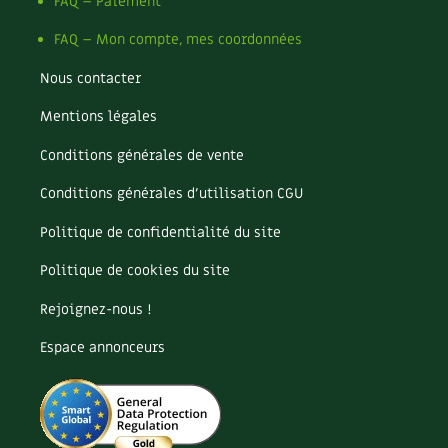
Pomme
FAQ – Paiement
Pomme de terre
FAQ – Mon compte, mes coordonnées
Potager
Potager en lasagnes
Nous contacter
Potimarron
Mentions légales
Poules
Prairie fleurie
Conditions générales de vente
Productif
Purin
Conditions générales d’utilisation CGU
Ravageur
Politique de confidentialité du site
Recette
Récup'
Politique de cookies du site
Recyclage
Rejoignez-nous !
Réparation
Reproduction
Espace annonceurs
Restauration
Rocaille
Ronce (ou mûre de jardin)
Roquette