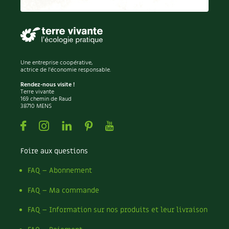
Permaculture
Persil
Pesticides
Petits pois
Piment
Une entreprise coopérative,
Pissenlit
actrice de l'économie responsable.
Pizza
Rendez-nous visite !
Terre vivante
Plantes
169 chemin de Raud
38710 MENS
Plantes d'extérieur
Plantes d'intérieur
Facebook
Instagram
Linkedin
Pinterest
Youtube
Plantes médicinales
Plantes sauvages
Foire aux questions
Plants
Plastique
FAQ – Abonnement
Plat
FAQ – Ma commande
Poireau
Pollinisation
FAQ – Information sur nos produits et leur livraison
Pollution