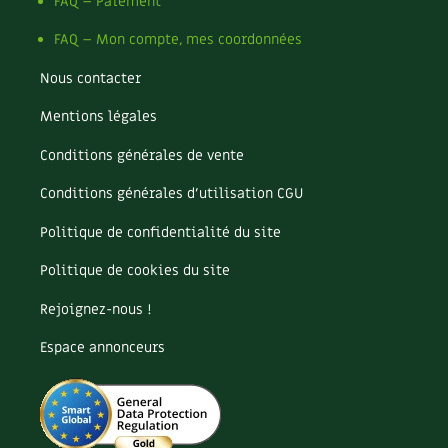
Pomme
FAQ – Paiement
Pomme de terre
FAQ – Mon compte, mes coordonnées
Potager
Potager en lasagnes
Nous contacter
Potimarron
Mentions légales
Poules
Prairie fleurie
Conditions générales de vente
Productif
Purin
Conditions générales d’utilisation CGU
Ravageur
Politique de confidentialité du site
Recette
Récup'
Politique de cookies du site
Recyclage
Rejoignez-nous !
Réparation
Reproduction
Espace annonceurs
Restauration
Rocaille
Ronce (ou mûre de jardin)
Roquette