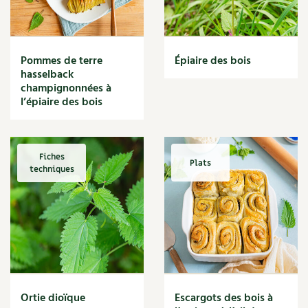
Narcisse
Nature
Nettoyage
Nettoyant
Pommes de terre
Épiaire des bois
Nichoir
hasselback
Noisette
champignonnées à
Noix
l’épiaire des bois
Noix de coco
Nourriture
Nuisibles
Fiches
Plats
Numérique
techniques
Nutriments
Observation
Œuf
Oignon
Oiseaux
Olivier
Optimisation
Ortie dioïque
Escargots des bois à
Optimiser l'espace