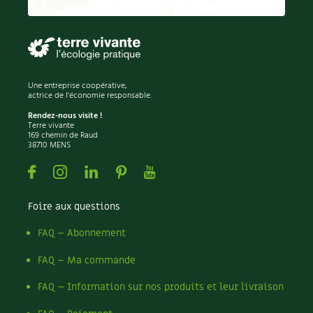
Permaculture
Persil
Pesticides
Petits pois
Piment
Une entreprise coopérative,
Pissenlit
actrice de l'économie responsable.
Pizza
Rendez-nous visite !
Terre vivante
Plantes
169 chemin de Raud
38710 MENS
Plantes d'extérieur
Plantes d'intérieur
Facebook
Instagram
Linkedin
Pinterest
Youtube
Plantes médicinales
Plantes sauvages
Foire aux questions
Plants
Plastique
FAQ – Abonnement
Plat
FAQ – Ma commande
Poireau
Pollinisation
FAQ – Information sur nos produits et leur livraison
Pollution