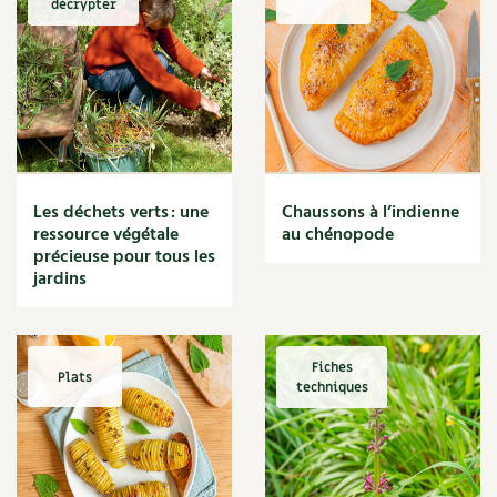
décrypter
Marmite
Massage
Matériaux
Maux
Méditerranéen
Menace
Mésange
Microflore
Les déchets verts : une
Chaussons à l’indienne
Migraine
ressource végétale
au chénopode
précieuse pour tous les
Mode de culture
jardins
Montagne
Mousse
Moutarde
Multiplication
Fiches
Plats
techniques
Mûre
Muret
Muscade
Musique