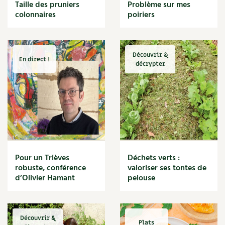
BD : La folle histoire des plantes
Taille des pruniers
Problème sur mes
Cuisine saine
colonnaires
poiriers
Décoration
Dessert
DIY
Eau
Découvrir &
En direct !
Énergie
décrypter
Enfants
Expérimentation
Fleur
Jardin bio
Légumes
Légumineuse
Macérat
Pour un Trièves
Déchets verts :
Maïs doux
robuste, conférence
valoriser ses tontes de
Maison saine
d’Olivier Hamant
pelouse
Mal de gorge
Maladie
Mare
Découvrir &
Marie Chioca
Plats