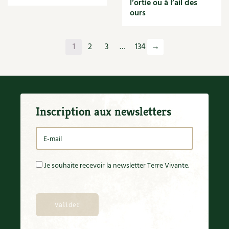
l’ortie ou à l’ail des
Orange
ours
Origan
Ornement
Outil
1
2
3
…
134
→
Outils
Paillage
Paille
Panais
Papier
Inscription aux newsletters
Parasite
Partenariat
Participatif
Patate douce
Pâte
Je souhaite recevoir la newsletter Terre Vivante.
Pâtisson
Patrimoine
Pêche
Pelouse
Pépinières