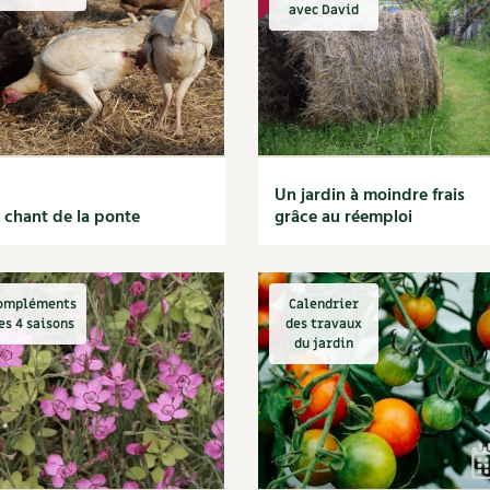
Autonomie
NOUVEAUTÉ
nception et gros oeuvre
avec David
tériaux écologiques
Société, engagement
Enfants
Feuilleter l
ergie
stion de l’eau
Actions pour la planète
tretien de la maison
coration et petit bricolage
Un jardin à moindre frais
 chant de la ponte
grâce au réemploi
ompléments
Calendrier
es 4 saisons
des travaux
du jardin