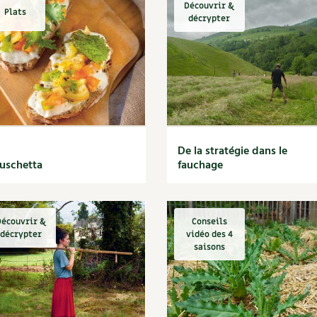
Découvrir &
Plats
décrypter
De la stratégie dans le
uschetta
fauchage
écouvrir &
Conseils
décrypter
vidéo des 4
saisons