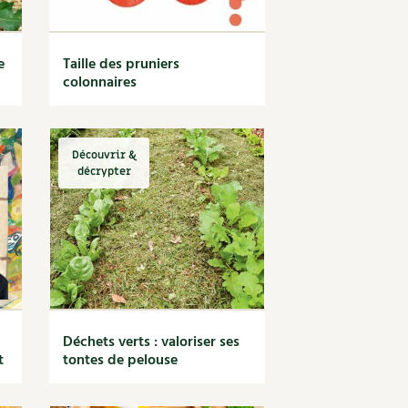
e
Taille des pruniers
colonnaires
Découvrir &
décrypter
Déchets verts : valoriser ses
t
tontes de pelouse