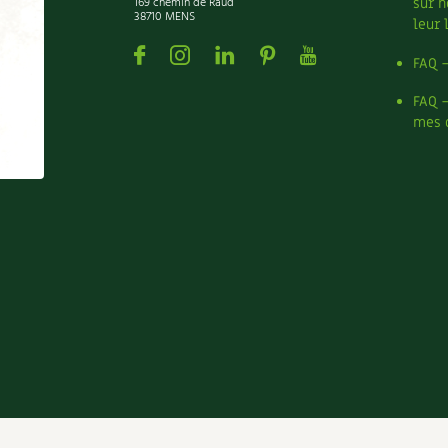
169 chemin de Raud
sur n
38710 MENS
leur 
Facebook
Instagram
Linkedin
Pinterest
Youtube
FAQ 
FAQ 
mes 