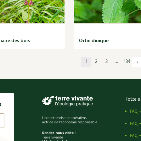
iaire des bois
Ortie dioïque
1
2
3
…
134
→
Foire a
s
FAQ 
Une entreprise coopérative,
actrice de l'économie responsable.
FAQ 
Rendez-nous visite !
FAQ 
Terre vivante