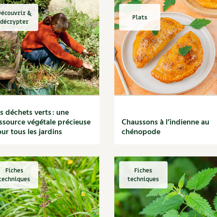
écouvrir &
Plats
décrypter
s déchets verts : une
ssource végétale précieuse
Chaussons à l’indienne au
ur tous les jardins
chénopode
Fiches
Fiches
techniques
techniques