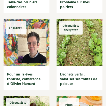
BD : La folle histoire des plantes
Taille des pruniers
Problème sur mes
Cuisine saine
colonnaires
poiriers
Décoration
Dessert
DIY
Eau
Découvrir &
En direct !
Énergie
décrypter
Enfants
Expérimentation
Fleur
Jardin bio
Légumes
Légumineuse
Macérat
Pour un Trièves
Déchets verts :
Maïs doux
robuste, conférence
valoriser ses tontes de
Maison saine
d’Olivier Hamant
pelouse
Mal de gorge
Maladie
Mare
Découvrir &
Marie Chioca
Plats