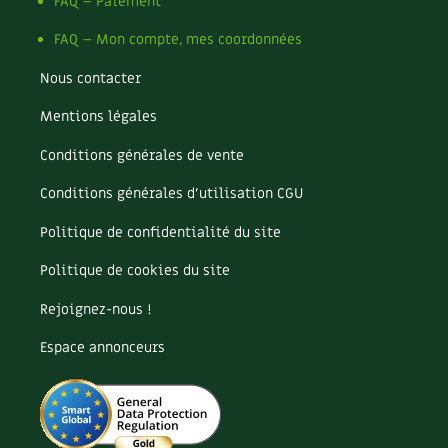
Pomme
FAQ – Paiement
Pomme de terre
FAQ – Mon compte, mes coordonnées
Potager
Potager en lasagnes
Nous contacter
Potimarron
Mentions légales
Poules
Prairie fleurie
Conditions générales de vente
Productif
Purin
Conditions générales d’utilisation CGU
Ravageur
Politique de confidentialité du site
Recette
Récup'
Politique de cookies du site
Recyclage
Rejoignez-nous !
Réparation
Reproduction
Espace annonceurs
Restauration
Rocaille
Ronce (ou mûre de jardin)
Roquette