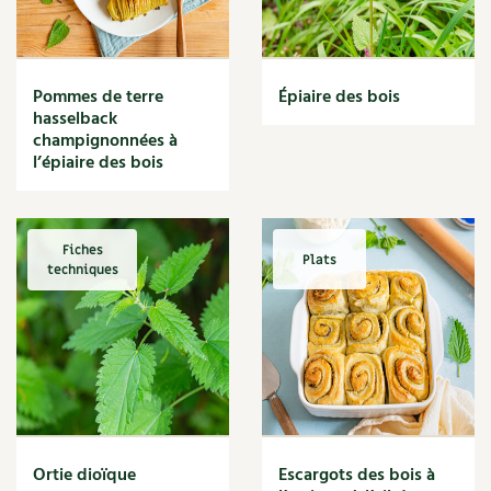
Narcisse
Nature
Nettoyage
Nettoyant
Pommes de terre
Épiaire des bois
Nichoir
hasselback
Noisette
champignonnées à
Noix
l’épiaire des bois
Noix de coco
Nourriture
Nuisibles
Fiches
Plats
Numérique
techniques
Nutriments
Observation
Œuf
Oignon
Oiseaux
Olivier
Optimisation
Ortie dioïque
Escargots des bois à
Optimiser l'espace