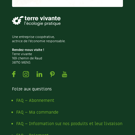
Permaculture
Persil
Pesticides
Petits pois
Piment
Une entreprise coopérative,
Pissenlit
actrice de l'économie responsable.
Pizza
Rendez-nous visite !
Terre vivante
Plantes
169 chemin de Raud
38710 MENS
Plantes d'extérieur
Plantes d'intérieur
Facebook
Instagram
Linkedin
Pinterest
Youtube
Plantes médicinales
Plantes sauvages
Foire aux questions
Plants
Plastique
FAQ – Abonnement
Plat
FAQ – Ma commande
Poireau
Pollinisation
FAQ – Information sur nos produits et leur livraison
Pollution