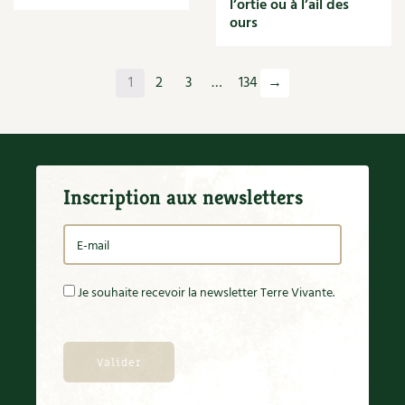
l’ortie ou à l’ail des
Orange
ours
Origan
Ornement
Outil
1
2
3
…
134
→
Outils
Paillage
Paille
Panais
Papier
Inscription aux newsletters
Parasite
Partenariat
Participatif
Patate douce
Pâte
Je souhaite recevoir la newsletter Terre Vivante.
Pâtisson
Patrimoine
Pêche
Pelouse
Pépinières