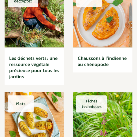
décrypter
Marmite
Massage
Matériaux
Maux
Méditerranéen
Menace
Mésange
Microflore
Les déchets verts : une
Chaussons à l’indienne
Migraine
ressource végétale
au chénopode
précieuse pour tous les
Mode de culture
jardins
Montagne
Mousse
Moutarde
Multiplication
Fiches
Plats
techniques
Mûre
Muret
Muscade
Musique