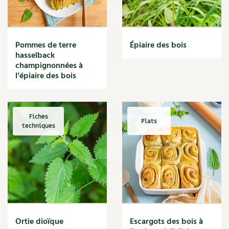
Narcisse
Nature
Nettoyage
Nettoyant
Pommes de terre
Épiaire des bois
Nichoir
hasselback
Noisette
champignonnées à
Noix
l’épiaire des bois
Noix de coco
Nourriture
Nuisibles
Fiches
Plats
Numérique
techniques
Nutriments
Observation
Œuf
Oignon
Oiseaux
Olivier
Optimisation
Ortie dioïque
Escargots des bois à
Optimiser l'espace