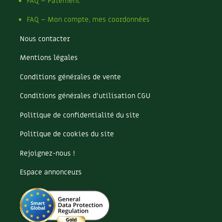
Pomme
FAQ – Paiement
Pomme de terre
FAQ – Mon compte, mes coordonnées
Potager
Potager en lasagnes
Nous contacter
Potimarron
Mentions légales
Poules
Prairie fleurie
Conditions générales de vente
Productif
Purin
Conditions générales d’utilisation CGU
Ravageur
Politique de confidentialité du site
Recette
Récup'
Politique de cookies du site
Recyclage
Rejoignez-nous !
Réparation
Reproduction
Espace annonceurs
Restauration
Rocaille
Ronce (ou mûre de jardin)
Roquette