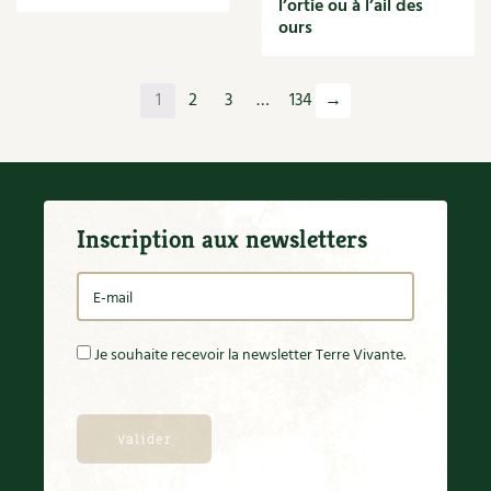
l’ortie ou à l’ail des
Orange
ours
Origan
Ornement
Outil
1
2
3
…
134
→
Outils
Paillage
Paille
Panais
Papier
Inscription aux newsletters
Parasite
Partenariat
Participatif
Patate douce
Pâte
Je souhaite recevoir la newsletter Terre Vivante.
Pâtisson
Patrimoine
Pêche
Pelouse
Pépinières