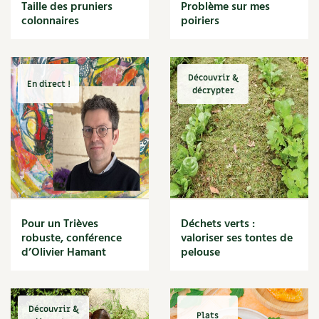
BD : La folle histoire des plantes
Taille des pruniers
Problème sur mes
Cuisine saine
colonnaires
poiriers
Décoration
Dessert
DIY
Eau
Découvrir &
En direct !
Énergie
décrypter
Enfants
Expérimentation
Fleur
Jardin bio
Légumes
Légumineuse
Macérat
Pour un Trièves
Déchets verts :
Maïs doux
robuste, conférence
valoriser ses tontes de
Maison saine
d’Olivier Hamant
pelouse
Mal de gorge
Maladie
Mare
Découvrir &
Marie Chioca
Plats