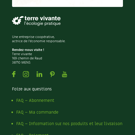
Permaculture
Persil
Pesticides
Petits pois
Piment
Une entreprise coopérative,
Pissenlit
actrice de l'économie responsable.
Pizza
Rendez-nous visite !
Terre vivante
Plantes
169 chemin de Raud
38710 MENS
Plantes d'extérieur
Plantes d'intérieur
Facebook
Instagram
Linkedin
Pinterest
Youtube
Plantes médicinales
Plantes sauvages
Foire aux questions
Plants
Plastique
FAQ – Abonnement
Plat
FAQ – Ma commande
Poireau
Pollinisation
FAQ – Information sur nos produits et leur livraison
Pollution