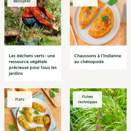
décrypter
Marmite
Massage
Matériaux
Maux
Méditerranéen
Menace
Mésange
Microflore
Les déchets verts : une
Chaussons à l’indienne
Migraine
ressource végétale
au chénopode
précieuse pour tous les
Mode de culture
jardins
Montagne
Mousse
Moutarde
Multiplication
Fiches
Plats
techniques
Mûre
Muret
Muscade
Musique