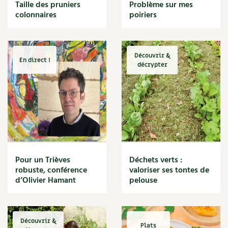
BD : La folle histoire des plantes
Taille des pruniers
Problème sur mes
Cuisine saine
colonnaires
poiriers
Décoration
Dessert
DIY
Eau
Découvrir &
En direct !
Énergie
décrypter
Enfants
Expérimentation
Fleur
Jardin bio
Légumes
Légumineuse
Macérat
Pour un Trièves
Déchets verts :
Maïs doux
robuste, conférence
valoriser ses tontes de
Maison saine
d’Olivier Hamant
pelouse
Mal de gorge
Maladie
Mare
Découvrir &
Marie Chioca
Plats