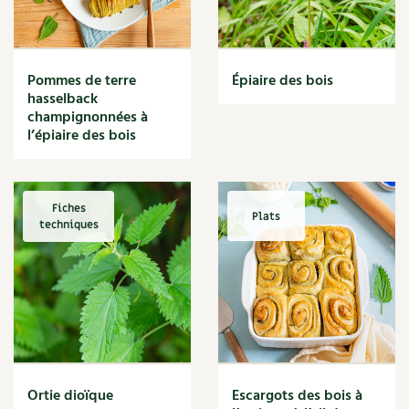
Narcisse
Nature
Nettoyage
Nettoyant
Pommes de terre
Épiaire des bois
Nichoir
hasselback
Noisette
champignonnées à
Noix
l’épiaire des bois
Noix de coco
Nourriture
Nuisibles
Fiches
Plats
Numérique
techniques
Nutriments
Observation
Œuf
Oignon
Oiseaux
Olivier
Optimisation
Ortie dioïque
Escargots des bois à
Optimiser l'espace