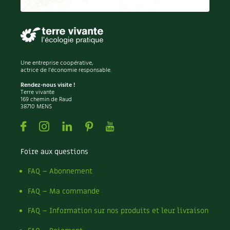
Permaculture
Persil
Pesticides
Petits pois
Piment
Une entreprise coopérative,
Pissenlit
actrice de l'économie responsable.
Pizza
Rendez-nous visite !
Terre vivante
Plantes
169 chemin de Raud
38710 MENS
Plantes d'extérieur
Plantes d'intérieur
Facebook
Instagram
Linkedin
Pinterest
Youtube
Plantes médicinales
Plantes sauvages
Foire aux questions
Plants
Plastique
FAQ – Abonnement
Plat
FAQ – Ma commande
Poireau
Pollinisation
FAQ – Information sur nos produits et leur livraison
Pollution