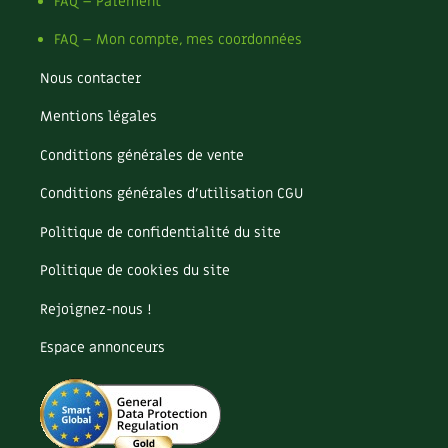
Pomme
FAQ – Paiement
Pomme de terre
FAQ – Mon compte, mes coordonnées
Potager
Potager en lasagnes
Nous contacter
Potimarron
Mentions légales
Poules
Prairie fleurie
Conditions générales de vente
Productif
Purin
Conditions générales d’utilisation CGU
Ravageur
Politique de confidentialité du site
Recette
Récup'
Politique de cookies du site
Recyclage
Rejoignez-nous !
Réparation
Reproduction
Espace annonceurs
Restauration
Rocaille
Ronce (ou mûre de jardin)
Roquette