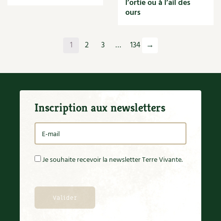
l’ortie ou à l’ail des
Orange
ours
Origan
Ornement
Outil
1
2
3
…
134
→
Outils
Paillage
Paille
Panais
Papier
Inscription aux newsletters
Parasite
Partenariat
Participatif
Patate douce
Pâte
Je souhaite recevoir la newsletter Terre Vivante.
Pâtisson
Patrimoine
Pêche
Pelouse
Pépinières