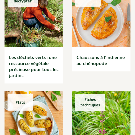
décrypter
Marmite
Massage
Matériaux
Maux
Méditerranéen
Menace
Mésange
Microflore
Les déchets verts : une
Chaussons à l’indienne
Migraine
ressource végétale
au chénopode
précieuse pour tous les
Mode de culture
jardins
Montagne
Mousse
Moutarde
Multiplication
Fiches
Plats
techniques
Mûre
Muret
Muscade
Musique