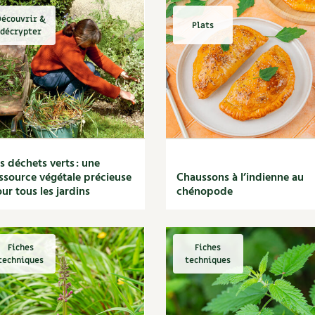
écouvrir &
Plats
décrypter
s déchets verts : une
ssource végétale précieuse
Chaussons à l’indienne au
ur tous les jardins
chénopode
Fiches
Fiches
techniques
techniques