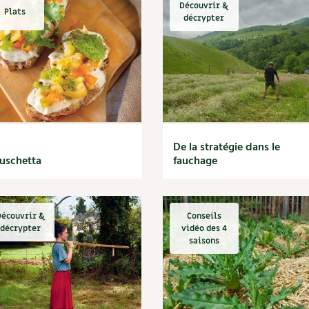
Découvrir &
Plats
décrypter
De la stratégie dans le
uschetta
fauchage
écouvrir &
Conseils
décrypter
vidéo des 4
saisons