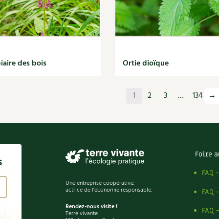
iaire des bois
Ortie dioïque
1
2
3
…
134
→
Foire a
s
FAQ 
Une entreprise coopérative,
actrice de l'économie responsable.
FAQ 
Rendez-nous visite !
FAQ 
Terre vivante