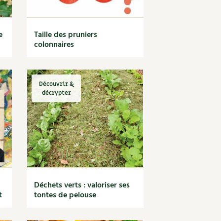
e
Taille des pruniers
colonnaires
Découvrir &
décrypter
Déchets verts : valoriser ses
t
tontes de pelouse