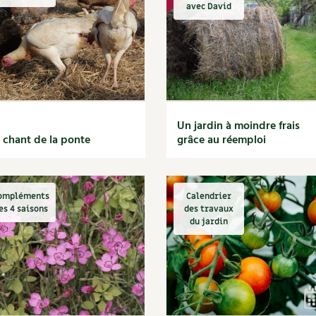
Autonomie
NOUVEAUTÉ
nception et gros oeuvre
avec David
tériaux écologiques
Société, engagement
Enfants
Feuilleter l
ergie
stion de l’eau
Actions pour la planète
tretien de la maison
coration et petit bricolage
Un jardin à moindre frais
 chant de la ponte
grâce au réemploi
ompléments
Calendrier
es 4 saisons
des travaux
du jardin