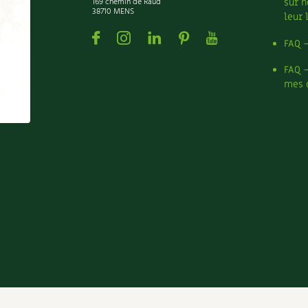
169 chemin de Raud
sur n
38710 MENS
leur 
Facebook
Instagram
Linkedin
Pinterest
Youtube
FAQ 
FAQ 
mes 