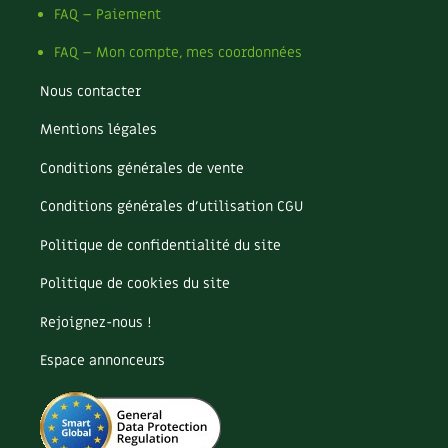
FAQ – Paiement
Recettes végétariennes et vegan
Trucs & astuces
FAQ – Mon compte, mes coordonnées
Habitat écologique
Expés
Nous contacter
Conception et gros oeuvre
Trocs & petites annonces
Mentions légales
Conditions générales de vente
Matériaux écologiques
Appels à témoignage
Conditions générales d’utilisation CGU
Énergie
Bonnes adresses
Politique de confidentialité du site
Gestion de l’eau
Liste des pépiniéristes
Politique de cookies du site
Entretien de la maison
Mieux consommer
Rejoignez-nous !
Décoration et petit bricolage
Espace annonceurs
Santé et bien-être