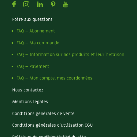
Facebook
Instagram
Linkedin
Pinterest
Youtube
Recettes végétariennes et vegan
Trucs & astuces
Foire aux questions
Habitat écologique
Expés
FAQ – Abonnement
Conception et gros oeuvre
Trocs & petites annonces
FAQ – Ma commande
Matériaux écologiques
Appels à témoignage
FAQ – Information sur nos produits et leur livraison
Énergie
FAQ – Paiement
Bonnes adresses
FAQ – Mon compte, mes coordonnées
Gestion de l’eau
Liste des pépiniéristes
Nous contacter
Entretien de la maison
Mieux consommer
Mentions légales
Décoration et petit bricolage
Conditions générales de vente
Santé et bien-être
Conditions générales d’utilisation CGU