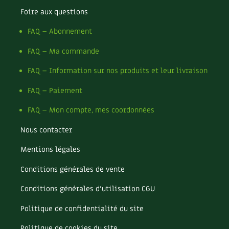
Foire aux questions
Recettes végétariennes et vegan
Trucs & astuces
FAQ – Abonnement
Habitat écologique
Expés
FAQ – Ma commande
Conception et gros oeuvre
Trocs & petites annonces
FAQ – Information sur nos produits et leur livraison
Matériaux écologiques
Appels à témoignage
FAQ – Paiement
FAQ – Mon compte, mes coordonnées
Énergie
Bonnes adresses
Nous contacter
Gestion de l’eau
Liste des pépiniéristes
Mentions légales
Entretien de la maison
Mieux consommer
Conditions générales de vente
Décoration et petit bricolage
Conditions générales d’utilisation CGU
Santé et bien-être
Politique de confidentialité du site
Politique de cookies du site