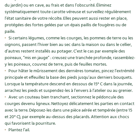
Accès
Bricolages au jardin
Les chroniques de Marie
du jardin) ou en cave, au frais et dans l’obscurité. Éliminez
systématiquement toute carotte véreuse et surveillez régulièrement
Cuisine saine
Le magazine
Les 4 saisons
Séjourner en Trièves
Outils et ustensiles du jardin
Forums
l’état sanitaire de votre récolte. Elles peuvent aussi rester en place,
protégées des fortes gelées par un épais paillis de fougères ou de
Manger bio
Stages
Nous contacter
paille.
Biodiversité
Jardin bio
Si certains légumes, comme les courges, les pommes de terre ou les
Cures, régimes
Cartes cadeau
oignons, passent l’hiver bien au sec dans la maison ou dans le cellier,
Ravageurs et maladies au jardin
Habitat écologique
d’autres restent installés au potager. C’est le cas par exemple des
Dessert, Boulangerie
poireaux, “mis en jauge” : creusez une tranchée profonde, rassemblez-
Petit élevage
Cuisine saine
y les poireaux, couvrez de terre, puis de feuilles mortes.
Pour hâter le mûrissement des dernières tomates, pincez l’extrémité
Techniques, conservation, organisation
Cuisine saine
Soins naturels
principale et effeuillez la base des pieds jusqu’aux derniers bouquets.
Lorsque la température descend en dessous de 15° C dans la journée,
Agenda, calendrier
arrachez les pieds et suspendez-les à l’envers à l’atelier ou au grenier.
Alimentation et nutrition
Société et alternatives
Avec un couteau bien tranchant, sectionnez le pédoncule des
NOUVEAUTÉS
courges devenu ligneux. Nettoyez délicatement les parties en contact
Recettes de printemps
Les 4 saisons
& vous
avec la terre. Déposez-les dans une pièce aérée et tempérée (entre 15
Feuilleter le catalogue
et 20° C), par exemple au-dessus des placards. Attention aux chocs
Recettes par type de plat
Questions à la rédaction
qui favorisent la pourriture.
Plantez l’ail.
Recettes sans gluten
Entre abonné·es