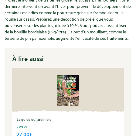
C’est le moment de traiter les groseilliers, cassis, framboisiers… Une
Les plantes et leurs vertus
dernière intervention avant l’hiver pour prévenir le développement de
certaines maladies comme la pourriture grise sur framboisier ou la
Soins et cosmétiques au naturel
rouille sur cassis. Préparez une décoction de prêle, que vous
pulvériserez sur les plantes, diluée à 10 %. Vous pouvez aussi utiliser
Société et alternatives
de la bouillie bordelaise (15 g/litre). L’ajout d’un mouillant, comme le
terpène de pin par exemple, augmente l’efficacité de ces traitements.
Vivre l’écologie
À lire aussi
Protéger la nature
Autonomie
Enfants
Actions pour la planète
Les 4 saisons
Le guide du jardin bio
Livres
Archives
27,00
€