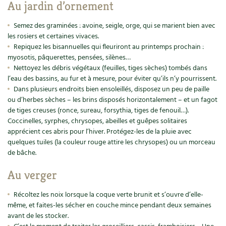
Au jardin d’ornement
Recettes végétariennes et vegan
Trucs & astuces
Semez des graminées : avoine, seigle, orge, qui se marient bien avec
les rosiers et certaines vivaces.
Habitat écologique
Expés
Repiquez les bisannuelles qui fleuriront au printemps prochain :
myosotis, pâquerettes, pensées, silènes…
Conception et gros oeuvre
Trocs & petites annonces
Nettoyez les débris végétaux (feuilles, tiges sèches) tombés dans
l’eau des bassins, au fur et à mesure, pour éviter qu’ils n’y pourrissent.
Matériaux écologiques
Appels à témoignage
Dans plusieurs endroits bien ensoleillés, disposez un peu de paille
ou d’herbes sèches – les brins disposés horizontalement – et un fagot
Énergie
de tiges creuses (ronce, sureau, forsythia, tiges de fenouil…).
Bonnes adresses
Coccinelles, syrphes, chrysopes, abeilles et guêpes solitaires
apprécient ces abris pour l’hiver. Protégez-les de la pluie avec
Gestion de l’eau
Liste des pépiniéristes
quelques tuiles (la couleur rouge attire les chrysopes) ou un morceau
de bâche.
Entretien de la maison
Mieux consommer
Au verger
Décoration et petit bricolage
Récoltez les noix lorsque la coque verte brunit et s’ouvre d’elle-
Santé et bien-être
même, et faites-les sécher en couche mince pendant deux semaines
avant de les stocker.