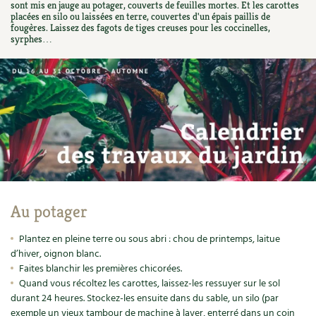
sont mis en jauge au potager, couverts de feuilles mortes. Et les carottes
Ornement
Hors-séries
Médicinales
placées en silo ou laissées en terre, couvertes d'un épais paillis de
Programme 2026 du Centre Terre vivante
Calendrier des travaux du jardin
La tribune
fougères. Laissez des fagots de tiges creuses pour les coccinelles,
syrphes…
Biodiversité
Archives
Originales
Avec les enfants
Carte climatique
Édito des
4 saisons
Autonomie, bricolage
Soutenez Les 4 Saisons
Kits de jardinage
Venir en groupe
Calendrier lunaire
Manifeste pour la planète
Santé, bien-être
Outils de jardin
Scolaires
Potager
Champs d’action – le podcast
Médecine douce
Accessoires de jardin
Séminaires, entreprises, associations, collectivités…
Verger
Table ronde jardinière
Cosmétique bio, soins
Jeux
Les espaces de formation
Permaculture et syntropie
En direct !
Au potager
Maison écologique
DVD
Dormir à Terre vivante
Cultiver sous serre
Débat d’experts
Plantez en pleine terre ou sous abri : chou de printemps, laitue
Enfants
Nos productions
Infos pratiques
d’hiver, oignon blanc.
Jardiner en ville
Nouvelles sur le jardin et l’écologie
Faites blanchir les premières chicorées.
DIY, autonomie
Agenda, calendrier
Quand vous récoltez les carottes, laissez-les ressuyer sur le sol
Horaires, tarifs, restauration
Ornement et aménagement du jardin
Prenez-en de la graine !
durant 24 heures. Stockez-les ensuite dans du sable, un silo (par
Société, engagement
exemple un vieux tambour de machine à laver, enterré dans un coin
Livres