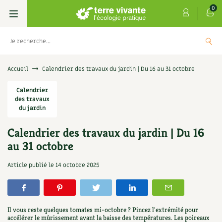
0
Livres
Accueil
Calendrier des travaux du jardin | Du 16 au 31 octobre
Permaculture, Jardin bio
Calendrier
Les 4 saisons
des travaux
du jardin
Potager
S’abonner
Boutique
Calendrier des travaux du jardin | Du 16
Techniques de jardinage
Se réabonner
Graines, semences
Cartes cadeau
au 31 octobre
s
Don pour soutenir Terre vivante
Verger, arbres
Offrir un abonnement
Potagères
Centre Terre vivante
Article publié le
14 octobre 2025
+
AJOUT
5,00
€
TER
Petit élevage
Les numéros
Aromatiques
Découvrir le Centre
Infos & conseils
Aménagement jardin
4 saisons
Il vous reste quelques tomates mi-octobre ? Pincez l'extrémité pour
Florales
Visiter en famille, entre amis
Jardin bio
Parole libre
accélérer le mûrissement avant la baisse des températures. Les poireaux