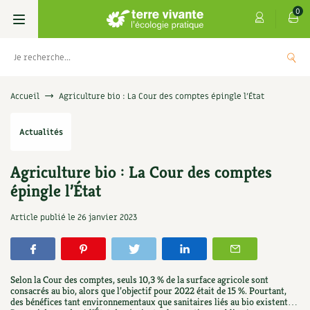
0
Livres
Accueil
Agriculture bio : La Cour des comptes épingle l’État
Permaculture, Jardin bio
Les 4 saisons
Actualités
Potager
S’abonner
Boutique
Agriculture bio : La Cour des comptes
épingle l’État
Techniques de jardinage
Se réabonner
Graines, semences
Cartes cadeau
Les antisèches de Terre vivante : Les
Article publié le
26 janvier 2023
tisanes qui soignent
Verger, arbres
Offrir un abonnement
Potagères
Centre Terre vivante
+
AJOUTE
9,90
€
Petit élevage
Les numéros
Aromatiques
Découvrir le Centre
Infos & conseils
Selon la Cour des comptes, seuls 10,3 % de la surface agricole sont
Aménagement jardin
consacrés au bio, alors que l’objectif pour 2022 était de 15 %. Pourtant,
4 saisons
Florales
Visiter en famille, entre amis
Jardin bio
Parole libre
des bénéfices tant environnementaux que sanitaires liés au bio existent…