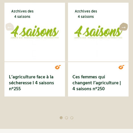
Les plantes et leurs vertus
Archives des
Archives des
Soins et cosmétiques au naturel
4 saisons
4 saisons
Société et alternatives
Vivre l’écologie
Protéger la nature
Autonomie
L’agriculture face à la
Ces femmes qui
sécheresse l 4 saisons
changent l’agriculture |
Enfants
n°255
4 saisons n°250
Actions pour la planète
Les 4 saisons
Archives