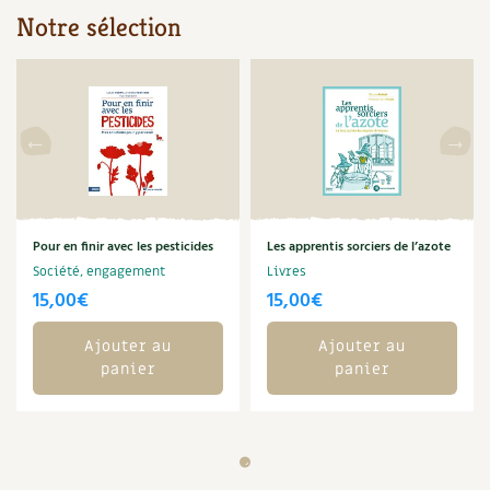
Notre sélection
Carnets de saison
Compléments
Dossier
4 saisons
Actualités
Vidéos et podcasts
Pour en finir avec les pesticides
Les apprentis sorciers de l’azote
Société, engagement
Livres
Conseils vidéo des
4 saisons
15,00
€
15,00
€
Secrets d’abonné
Ajouter au
Ajouter au
panier
panier
Tous au jardin ! avec Pascal
La vie secrète du jardin