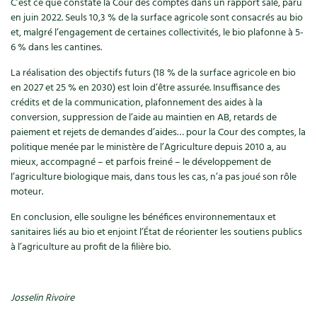
C’est ce que constate la Cour des comptes dans un rapport salé, paru
Accès
Bricolages au jardin
Les chroniques de Marie
en juin 2022. Seuls 10,3 % de la surface agricole sont consacrés au bio
Cuisine saine
et, malgré l’engagement de certaines collectivités, le bio plafonne à 5-
Le magazine
Les 4 saisons
Séjourner en Trièves
Outils et ustensiles du jardin
Forums
6 % dans les cantines.
Manger bio
Stages
Nous contacter
Biodiversité
La réalisation des objectifs futurs (18 % de la surface agricole en bio
Jardin bio
en 2027 et 25 % en 2030) est loin d’être assurée. Insuffisance des
Cures, régimes
Cartes cadeau
crédits et de la communication, plafonnement des aides à la
Ravageurs et maladies au jardin
Habitat écologique
conversion, suppression de l’aide au maintien en AB, retards de
Dessert, Boulangerie
paiement et rejets de demandes d’aides… pour la Cour des comptes, la
Petit élevage
Cuisine saine
politique menée par le ministère de l’Agriculture depuis 2010 a, au
Techniques, conservation, organisation
mieux, accompagné – et parfois freiné – le développement de
Cuisine saine
Soins naturels
l’agriculture biologique mais, dans tous les cas, n’a pas joué son rôle
moteur.
Agenda, calendrier
Alimentation et nutrition
Société et alternatives
En conclusion, elle souligne les bénéfices environnementaux et
NOUVEAUTÉS
sanitaires liés au bio et enjoint l’État de réorienter les soutiens publics
Recettes de printemps
Les 4 saisons
& vous
à l’agriculture au profit de la filière bio.
Feuilleter le catalogue
Recettes par type de plat
Questions à la rédaction
Josselin Rivoire
Recettes sans gluten
Entre abonné·es