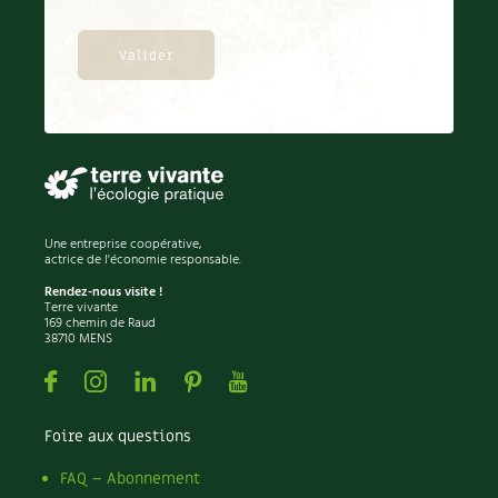
BD : La folle histoire des plantes
Une entreprise coopérative,
actrice de l'économie responsable.
Rendez-nous visite !
Terre vivante
169 chemin de Raud
38710 MENS
Facebook
Instagram
Linkedin
Pinterest
Youtube
Foire aux questions
FAQ – Abonnement