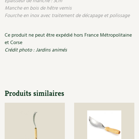
Épaisseur de manche : 3cm
Les plantes et leurs vertus
Manche en bois de hêtre vernis
Fourche en inox avec traitement de décapage et polissage
Soins et cosmétiques au naturel
Société et alternatives
Ce produit ne peut être expédié hors France Métropolitaine
et Corse
Vivre l’écologie
Crédit photo : Jardins animés
Protéger la nature
Autonomie
Enfants
Produits similaires
Actions pour la planète
Les 4 saisons
Archives