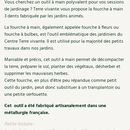
Accès
Vous cherchez un outil à main polyvalent pour vos sessions
Bricolages au jardin
Les chroniques de Marie
de jardinage ? Terre vivante vous propose la fourche à main
Cuisine saine
Le magazine
Les 4 saisons
Séjourner en Trièves
3 dents fabriquée par les jardins animés.
Outils et ustensiles du jardin
Forums
Manger bio
La fourche à main, également appelée fourche à fleurs ou
Stages
Nous contacter
Biodiversité
Jardin bio
fourche à bulbes, est l’outil emblématique des jardiniers du
Cures, régimes
Cartes cadeau
Centre Terre vivante. Il est utilisé pour la majorité des petits
Ravageurs et maladies au jardin
Habitat écologique
travaux dans nos jardins.
Dessert, Boulangerie
Petit élevage
Cuisine saine
Maniable et précis, cet outil à main permet de décompacter
la terre, préparer le sol, planter des végétaux, désherber et
Techniques, conservation, organisation
Cuisine saine
Soins naturels
supprimer les mauvaises herbes.
Agenda, calendrier
Cette fourche, en plus d’être peu répandue comme petit
Alimentation et nutrition
Société et alternatives
outil du jardin, peut donc substituer à un transplantoir ou
NOUVEAUTÉS
une petite serfouette.
Recettes de printemps
Les 4 saisons
& vous
Cet outil a été fabriqué artisanalement dans une
Feuilleter le catalogue
Recettes par type de plat
métallurgie française.
Questions à la rédaction
Petite histoire :
Recettes sans gluten
Entre abonné·es