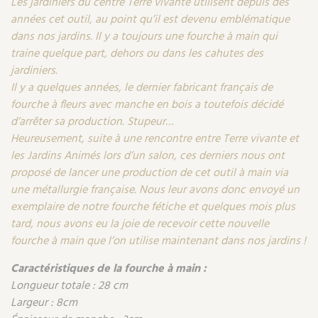
Les jardiniers du
c
entre Terre vivante utilisent depuis des
années
cet outil,
au point qu’il est devenu emblématique
Recettes végétariennes et vegan
Trucs & astuces
dans nos jardins. Il y a toujours une fourche à main qui
traine quelque part, dehors ou dans les cahutes des
Habitat écologique
Expés
jardiniers.
I
l y a quelques années, le dernier fabricant français de
Conception et gros oeuvre
Trocs & petites annonces
fourche à fleurs avec manche en bois a
toutefois
décidé
d’arrêter sa production. Stupeur…
Matériaux écologiques
Appels à témoignage
Heureusement, s
uite à une rencontre entre Terre vivante et
les Jardins
A
nimés lors d’un salon, ces derniers nous ont
Énergie
Bonnes adresses
proposé de lancer une production de cet outil à main via
Gestion de l’eau
une métallurgie française. Nous leur avons donc envoyé un
Liste des pépiniéristes
exemplaire de notre fourche fétiche
et quelques mois plus
Entretien de la maison
tard, nous avons eu la joie de recevoir cette nouvelle
Mieux consommer
fourche à main que l’on utilise maintenant dans nos jardins !
Décoration et petit bricolage
Caractéristiques de la fourche à main :
Longueur totale : 28 cm
Santé et bien-être
Largeur : 8cm