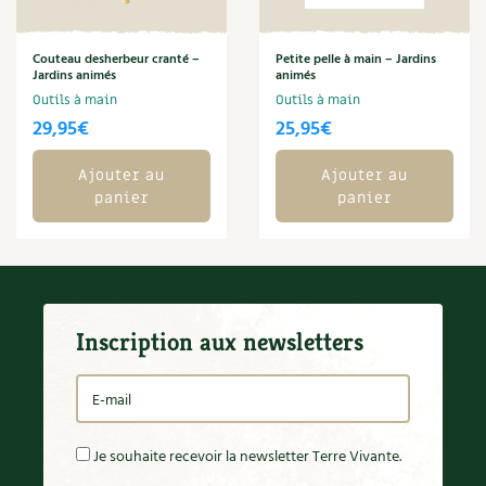
Carnets de saison
Couteau desherbeur cranté –
Petite pelle à main – Jardins
Jardins animés
animés
Compléments
Outils à main
Outils à main
29,95
€
25,95
€
Dossier
4 saisons
Ajouter au
Ajouter au
Actualités
panier
panier
Vidéos et podcasts
Conseils vidéo des
4 saisons
Secrets d’abonné
Inscription aux newsletters
Tous au jardin ! avec Pascal
La vie secrète du jardin
Je souhaite recevoir la newsletter Terre Vivante.