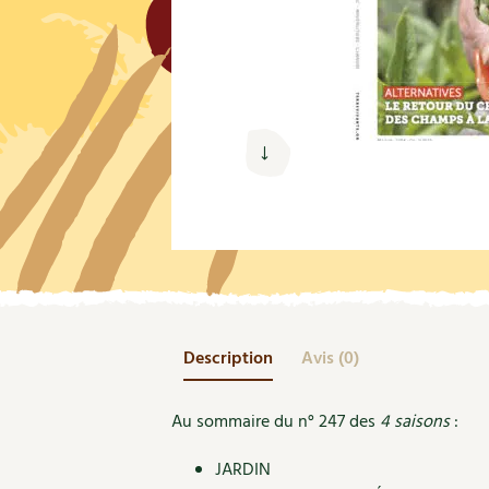
Nouvelles sur le jardin et l’écologie
Biodiversité
Co
Jardiner en ville
Autonomie, bricolage
Ma
Ornement et aménagement du jardin
Prenez-en de la graine !
Én
Bricolages au jardin
Ge
Outils et ustensiles du jardin
Les chroniques de Marie
En
Biodiversité
Dé
Ravageurs et maladies au jardin
Petit élevage
Description
Avis (0)
Au sommaire du n° 247 des
4 saisons
:
JARDIN