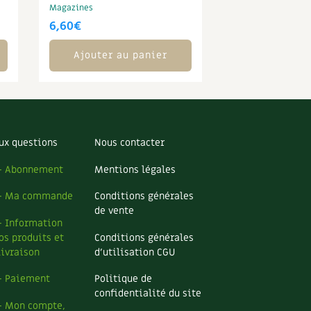
Magazines
6,60
€
Ajouter au panier
ux questions
Nous contacter
– Abonnement
Mentions légales
– Ma commande
Conditions générales
de vente
– Information
os produits et
Conditions générales
livraison
d’utilisation CGU
– Paiement
Politique de
confidentialité du site
– Mon compte,