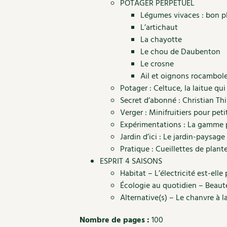
POTAGER PERPÉTUEL
Légumes vivaces : bon p
L’artichaut
La chayotte
Le chou de Daubenton
Le crosne
Ail et oignons rocambol
Potager : Celtuce, la laitue qu
Secret d’abonné : Christian Thi
Verger : Minifruitiers pour pet
Expérimentations : La gamme p
Jardin d’ici : Le jardin-paysag
Pratique : Cueillettes de plante
ESPRIT 4 SAISONS
Habitat – L’électricité est-elle 
Écologie au quotidien – Beaut
Alternative(s) – Le chanvre à 
Nombre de pages :
100