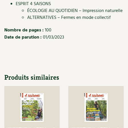
ESPRIT 4 SAISONS
Recettes végétariennes et vegan
Trucs & astuces
ÉCOLOGIE AU QUOTIDIEN – Impression naturelle
ALTERNATIVES – Fermes en mode collectif
Habitat écologique
Expés
Nombre de pages :
100
Conception et gros oeuvre
Trocs & petites annonces
Date de parution :
01/03/2023
Matériaux écologiques
Appels à témoignage
Énergie
Bonnes adresses
Gestion de l’eau
Produits similaires
Liste des pépiniéristes
Entretien de la maison
Mieux consommer
Décoration et petit bricolage
Santé et bien-être