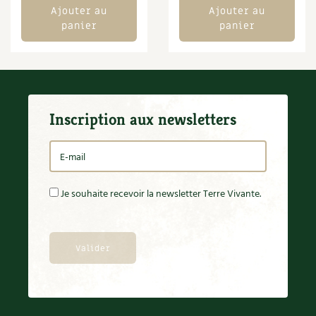
Ajouter au
Ajouter au
Carnets de saison
panier
panier
Compléments
Dossier
4 saisons
Inscription aux newsletters
Actualités
Vidéos et podcasts
Conseils vidéo des
4 saisons
Je souhaite recevoir la newsletter Terre Vivante.
Secrets d’abonné
Tous au jardin ! avec Pascal
La vie secrète du jardin