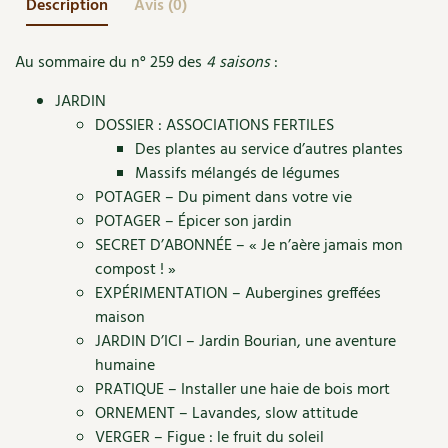
Description
Avis (0)
Accès
Bricolages au jardin
Les chroniques de Marie
Cuisine saine
Le magazine
Les 4 saisons
Séjourner en Trièves
Outils et ustensiles du jardin
Forums
Au sommaire du n° 259 des
4 saisons
:
Manger bio
Stages
Nous contacter
JARDIN
Biodiversité
Jardin bio
DOSSIER : ASSOCIATIONS FERTILES
Cures, régimes
Cartes cadeau
Des plantes au service d’autres plantes
Ravageurs et maladies au jardin
Habitat écologique
Massifs mélangés de légumes
Dessert, Boulangerie
POTAGER – Du piment dans votre vie
Petit élevage
Cuisine saine
POTAGER – Épicer son jardin
Techniques, conservation, organisation
Cuisine saine
SECRET D’ABONNÉE – « Je n’aère jamais mon
Soins naturels
compost ! »
Agenda, calendrier
Alimentation et nutrition
EXPÉRIMENTATION – Aubergines greffées
Société et alternatives
maison
NOUVEAUTÉS
Recettes de printemps
JARDIN D’ICI – Jardin Bourian, une aventure
Les 4 saisons
& vous
humaine
Feuilleter le catalogue
Recettes par type de plat
Questions à la rédaction
PRATIQUE – Installer une haie de bois mort
ORNEMENT – Lavandes, slow attitude
Recettes sans gluten
Entre abonné·es
VERGER – Figue : le fruit du soleil