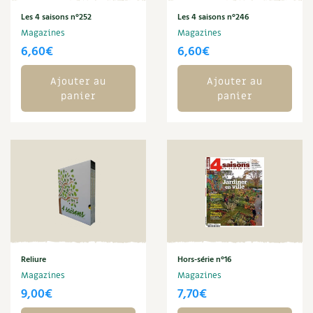
Les plantes et leurs vertus
Les 4 saisons n°252
Les 4 saisons n°246
Magazines
Magazines
Soins et cosmétiques au naturel
6,60
€
6,60
€
Société et alternatives
Ajouter au
Ajouter au
panier
panier
Vivre l’écologie
Protéger la nature
Autonomie
Enfants
Actions pour la planète
Reliure
Hors-série n°16
Les 4 saisons
Magazines
Magazines
9,00
€
7,70
€
Archives