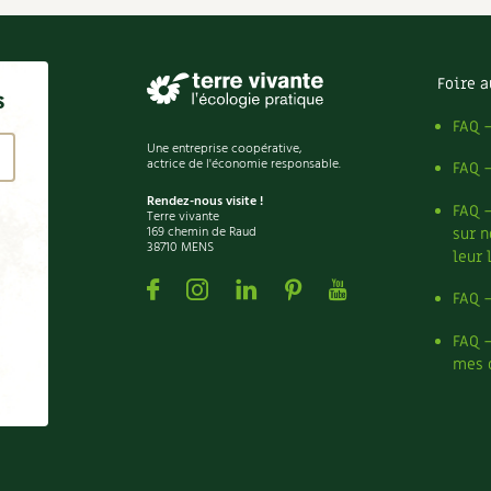
Foire a
s
FAQ 
Une entreprise coopérative,
actrice de l'économie responsable.
FAQ 
Rendez-nous visite !
FAQ 
Terre vivante
169 chemin de Raud
sur n
38710 MENS
leur 
Facebook
Instagram
Linkedin
Pinterest
Youtube
FAQ 
FAQ 
mes 