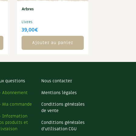
Arbres
Livres
39,00
€
Ajouter au panier
ux questions
Nous contacter
– Abonnement
Mentions légales
– Ma commande
Conditions générales
de vente
– Information
os produits et
Conditions générales
livraison
d’utilisation CGU