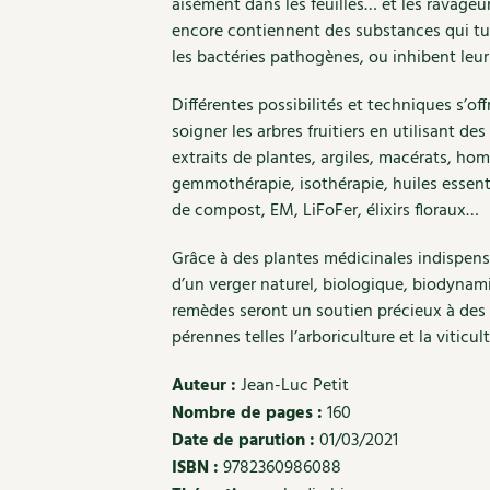
aisément dans les feuilles… et les ravageur
encore contiennent des substances qui t
les bactéries pathogènes, ou inhibent le
Différentes possibilités et techniques s’of
soigner les arbres fruitiers en utilisant d
extraits de plantes, argiles, macérats, ho
gemmothérapie, isothérapie, huiles essent
de compost, EM, LiFoFer, élixirs floraux…
Grâce à des plantes médicinales indispens
d’un verger naturel, biologique, biodynam
remèdes seront un soutien précieux à des
pérennes telles l’arboriculture et la viticult
Auteur :
Jean-Luc Petit
Nombre de pages :
160
Date de parution :
01/03/2021
ISBN :
9782360986088