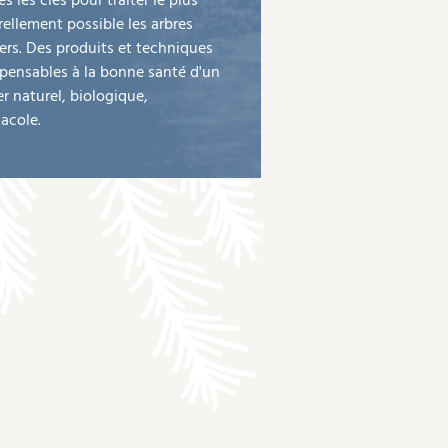
s les clés pour traiter le plus
rellement possible les arbres
iers. Des produits et techniques
spensables à la bonne santé d'un
r naturel, biologique,
acole.