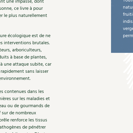
Toute
tant une impasse, dont
natu
onne, ce livre à pour
fruit
er le plus naturellement
indi
verge
ture écologique est de ne
perm
es interventions brutales.
teurs, arboriculteurs,
duits à base de plantes,
 à une attaque subite, car
rapidement sans laisser
l’environnement.
es contenues dans les
ières sur les maladies et
sureau ou de gourmands de
if sur de nombreux
prêle renforce les tissus
pathogènes de pénétrer