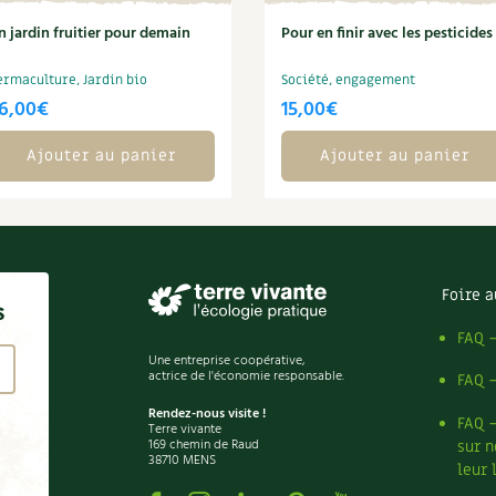
n jardin fruitier pour demain
Pour en finir avec les pesticides
ermaculture, Jardin bio
Société, engagement
6,00
€
15,00
€
Ajouter au panier
Ajouter au panier
Foire a
s
FAQ 
Une entreprise coopérative,
actrice de l'économie responsable.
FAQ 
Rendez-nous visite !
FAQ 
Terre vivante
169 chemin de Raud
sur n
38710 MENS
leur 