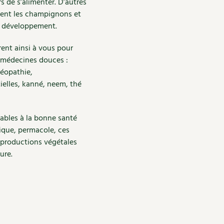
s de s’alimenter. D’autres
uent les champignons et
ur développement.
frent ainsi à vous pour
es médecines douces :
méopathie,
ielles, kanné, neem, thé
ables à la bonne santé
ique, permacole, ces
 productions végétales
ure.