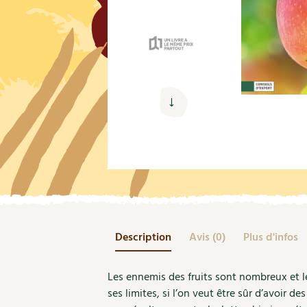
Nouvelles sur le jardin et l’écologie
Biodiversité
Co
Jardiner en ville
Autonomie, bricolage
Ma
Ornement et aménagement du jardin
Prenez-en de la graine !
Én
Bricolages au jardin
Ge
Outils et ustensiles du jardin
Les chroniques de Marie
En
Biodiversité
Dé
Ravageurs et maladies au jardin
Petit élevage
Description
Avis (0)
Plus d'infos
Les ennemis des fruits sont nombreux et le
ses limites, si l’on veut être sûr d’avoir d