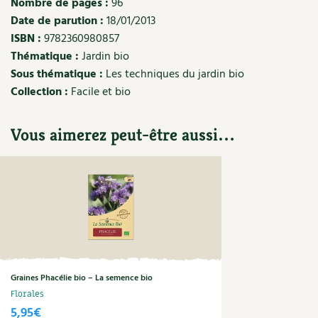
Nombre de pages :
96
Les plantes et leurs vertus
Date de parution :
18/01/2013
Soins et cosmétiques au naturel
ISBN :
9782360980857
Thématique :
Jardin bio
Société et alternatives
Sous thématique :
Les techniques du jardin bio
Collection :
Facile et bio
Vivre l’écologie
Vous aimerez peut-être aussi…
Protéger la nature
Autonomie
Enfants
Actions pour la planète
Les 4 saisons
Graines Phacélie bio – La semence bio
Florales
Archives
5,95
€