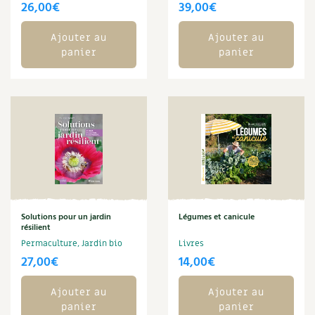
BD : La folle histoire des plantes
26,00
€
39,00
€
Ajouter au
Ajouter au
panier
panier
Solutions pour un jardin
Légumes et canicule
résilient
Permaculture, Jardin bio
Livres
27,00
€
14,00
€
Ajouter au
Ajouter au
panier
panier