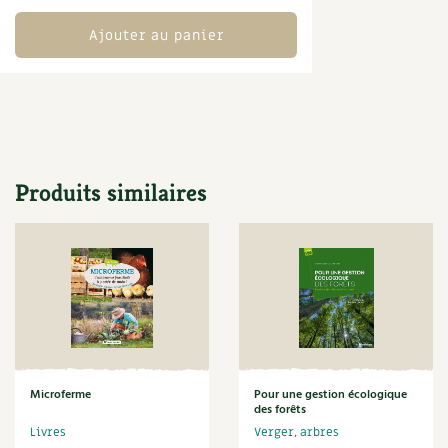
Carnets de saison
Ajouter au panier
Compléments
Dossier
4 saisons
Actualités
Produits similaires
Vidéos et podcasts
Conseils vidéo des
4 saisons
Secrets d’abonné
Tous au jardin ! avec Pascal
Microferme
Pour une gestion écologique
La vie secrète du jardin
des forêts
Livres
Verger, arbres