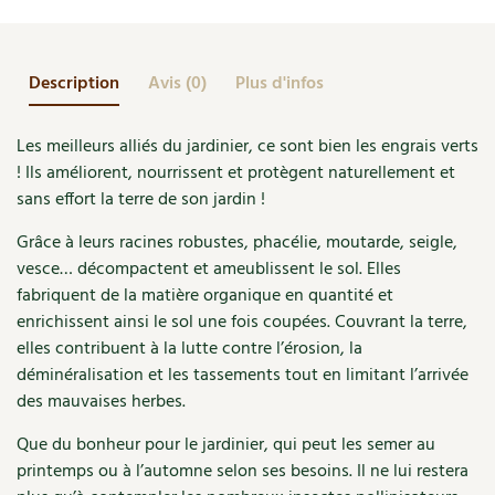
engrais
Accès
Bricolages au jardin
Les chroniques de Marie
verts
Cuisine saine
Le magazine
Les 4 saisons
Séjourner en Trièves
Outils et ustensiles du jardin
Forums
Description
Avis (0)
Plus d'infos
Manger bio
Stages
Nous contacter
Biodiversité
Jardin bio
Les meilleurs alliés du jardinier, ce sont bien les engrais verts
Cures, régimes
Cartes cadeau
Ravageurs et maladies au jardin
Habitat écologique
! Ils améliorent, nourrissent et protègent naturellement et
sans effort la terre de son jardin !
Dessert, Boulangerie
Petit élevage
Cuisine saine
Grâce à leurs racines robustes, phacélie, moutarde, seigle,
Techniques, conservation, organisation
vesce… décompactent et ameublissent le sol. Elles
Cuisine saine
Soins naturels
fabriquent de la matière organique en quantité et
Agenda, calendrier
enrichissent ainsi le sol une fois coupées. Couvrant la terre,
Alimentation et nutrition
Société et alternatives
elles contribuent à la lutte contre l’érosion, la
NOUVEAUTÉS
Recettes de printemps
déminéralisation et les tassements tout en limitant l’arrivée
Les 4 saisons
& vous
des mauvaises herbes.
Feuilleter le catalogue
Recettes par type de plat
Questions à la rédaction
Que du bonheur pour le jardinier, qui peut les semer au
printemps ou à l’automne selon ses besoins. Il ne lui restera
Recettes sans gluten
Entre abonné·es