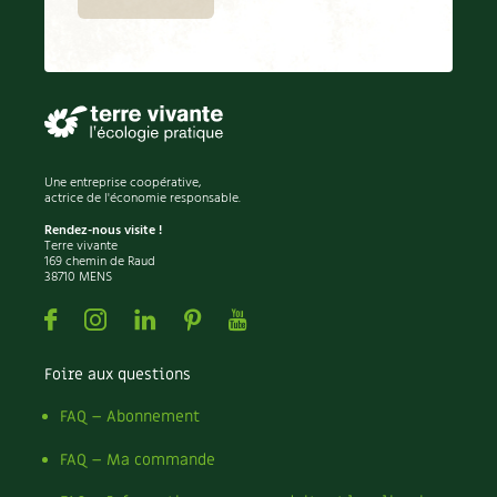
Une entreprise coopérative,
actrice de l'économie responsable.
Rendez-nous visite !
Terre vivante
169 chemin de Raud
38710 MENS
Facebook
Instagram
Linkedin
Pinterest
Youtube
Foire aux questions
FAQ – Abonnement
FAQ – Ma commande