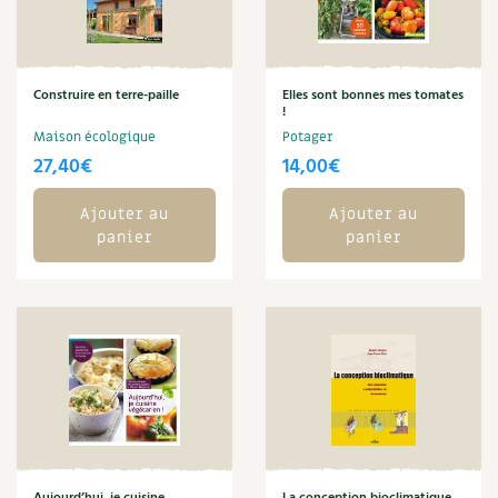
Carnets de saison
Compléments
Construire en terre-paille
Elles sont bonnes mes tomates
!
Dossier
4 saisons
Maison écologique
Potager
27,40
€
14,00
€
Actualités
Ajouter au
Ajouter au
panier
panier
Vidéos et podcasts
Conseils vidéo des
4 saisons
Secrets d’abonné
Tous au jardin ! avec Pascal
La vie secrète du jardin