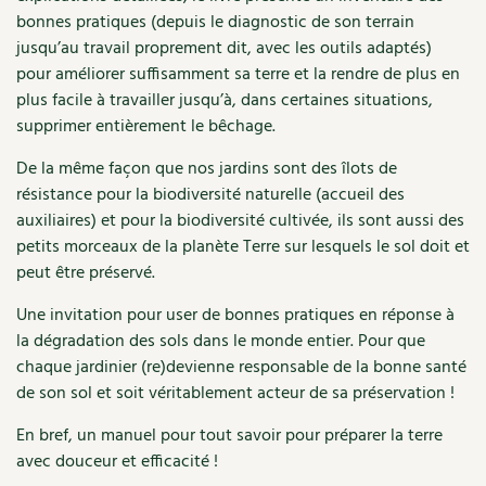
bonnes pratiques (depuis le diagnostic de son terrain
Recettes végétariennes et vegan
Trucs & astuces
jusqu’au travail proprement dit, avec les outils adaptés)
pour améliorer suffisamment sa terre et la rendre de plus en
Habitat écologique
Expés
plus facile à travailler jusqu’à, dans certaines situations,
supprimer entièrement le bêchage.
Conception et gros oeuvre
Trocs & petites annonces
De la même façon que nos jardins sont des îlots de
Matériaux écologiques
Appels à témoignage
résistance pour la biodiversité naturelle (accueil des
auxiliaires) et pour la biodiversité cultivée, ils sont aussi des
Énergie
Bonnes adresses
petits morceaux de la planète Terre sur lesquels le sol doit et
peut être préservé.
Gestion de l’eau
Liste des pépiniéristes
Une invitation pour user de bonnes pratiques en réponse à
Entretien de la maison
la dégradation des sols dans le monde entier. Pour que
Mieux consommer
chaque jardinier (re)devienne responsable de la bonne santé
Décoration et petit bricolage
de son sol et soit véritablement acteur de sa préservation !
En bref, un manuel pour tout savoir pour préparer la terre
Santé et bien-être
avec douceur et efficacité !