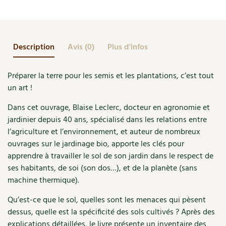
Accès
Bricolages au jardin
Les chroniques de Marie
au
potager
Cuisine saine
Le magazine
Les 4 saisons
Séjourner en Trièves
Outils et ustensiles du jardin
Forums
Manger bio
Description
Avis (0)
Plus d'infos
Stages
Nous contacter
Biodiversité
Jardin bio
Cures, régimes
Cartes cadeau
Préparer la terre pour les semis et les plantations, c’est tout
Ravageurs et maladies au jardin
Habitat écologique
un art !
Dessert, Boulangerie
Petit élevage
Cuisine saine
Dans cet ouvrage, Blaise Leclerc, docteur en agronomie et
Techniques, conservation, organisation
jardinier depuis 40 ans, spécialisé dans les relations entre
Cuisine saine
Soins naturels
l’agriculture et l’environnement, et auteur de nombreux
Agenda, calendrier
ouvrages sur le jardinage bio, apporte les clés pour
Alimentation et nutrition
Société et alternatives
apprendre à travailler le sol de son jardin dans le respect de
NOUVEAUTÉS
ses habitants, de soi (son dos…), et de la planète (sans
Recettes de printemps
Les 4 saisons
& vous
machine thermique).
Feuilleter le catalogue
Recettes par type de plat
Questions à la rédaction
Qu’est-ce que le sol, quelles sont les menaces qui pèsent
dessus, quelle est la spécificité des sols cultivés ? Après des
Recettes sans gluten
Entre abonné·es
explications détaillées, le livre présente un inventaire des