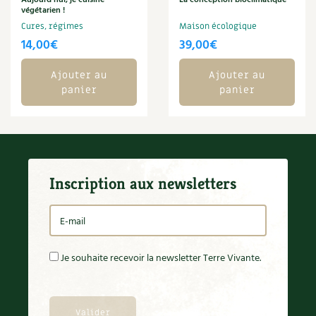
Aujourd’hui, je cuisine
La conception bioclimatique
BD : La folle histoire des plantes
végétarien !
Cures, régimes
Maison écologique
14,00
€
39,00
€
Ajouter au
Ajouter au
panier
panier
Inscription aux newsletters
Je souhaite recevoir la newsletter Terre Vivante.