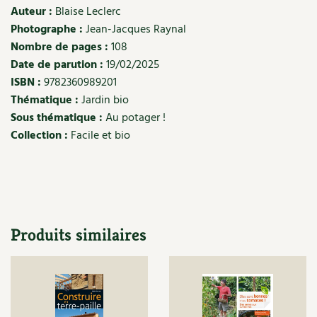
Les plantes et leurs vertus
Auteur :
Blaise Leclerc
Photographe :
Jean-Jacques Raynal
Soins et cosmétiques au naturel
Nombre de pages :
108
Date de parution :
19/02/2025
Société et alternatives
ISBN :
9782360989201
Thématique :
Jardin bio
Vivre l’écologie
Sous thématique :
Au potager !
Collection :
Facile et bio
Protéger la nature
Autonomie
Enfants
Produits similaires
Actions pour la planète
Les 4 saisons
Archives